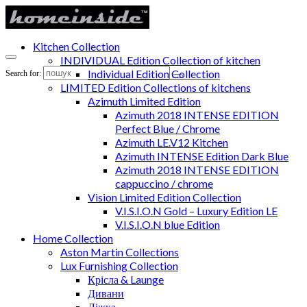
Kitchen Collection
INDIVIDUAL Edition Collection of kitchen
Individual Edition Collection
Search for:
LIMITED Edition Collections of kitchens
Azimuth Limited Edition
Azimuth 2018 INTENSE EDITION
Perfect Blue / Chrome
Azimuth LE.V12 Kitchen
Azimuth INTENSE Edition Dark Blue
Azimuth 2018 INTENSE EDITION
cappuccino / chrome
Vision Limited Edition Collection
V.I.S.I.O.N Gold – Luxury Edition LE
V.I.S.I.O.N blue Edition
Home Collection
Aston Martin Collections
Lux Furnishing Collection
Крісла & Launge
Дивани
Ліжка