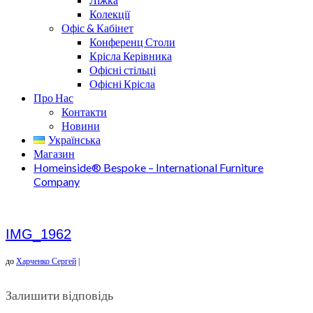
Колекції
Офіс & Кабінет
Конференц Столи
Крісла Керівника
Офісні стільці
Офісні Крісла
Про Нас
Контакти
Новини
Українська
Магазин
Homeinside® Bespoke – International Furniture
Company
IMG_1962
до
Харченко Сергей
|
Залишити відповідь