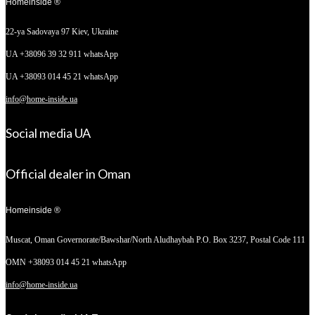
Homeinside ®
22-ya Sadovaya 97
Kiev, Ukraine
UA +38096 39 32 911 whatsApp
UA +38093 014 45 21 whatsApp
info@home-inside.ua
Social media UA
Official dealer in Oman
Homeinside ®
Muscat, Oman
Governorate/Bawshar/North Aludhaybah P.O. Box 3237, Postal Code 111
OMN +38093 014 45 21 whatsApp
info@home-inside.ua