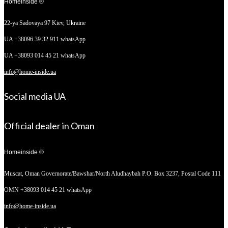
Homeinside ®
22-ya Sadovaya 97
Kiev, Ukraine
UA +38096 39 32 911 whatsApp
UA +38093 014 45 21 whatsApp
info@home-inside.ua
Social media UA
Official dealer in Oman
Homeinside ®
Muscat, Oman
Governorate/Bawshar/North Aludhaybah P.O. Box 3237, Postal Code 111
OMN +38093 014 45 21 whatsApp
info@home-inside.ua