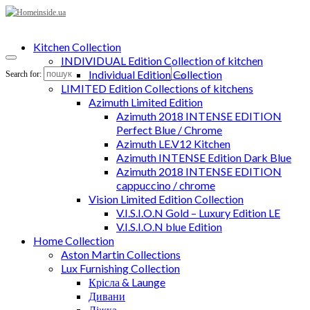
Kitchen Collection
INDIVIDUAL Edition Collection of kitchen
Individual Edition Collection
Search for:
LIMITED Edition Collections of kitchens
Azimuth Limited Edition
Azimuth 2018 INTENSE EDITION
Perfect Blue / Chrome
Azimuth LE.V12 Kitchen
Azimuth INTENSE Edition Dark Blue
Azimuth 2018 INTENSE EDITION
cappuccino / chrome
Vision Limited Edition Collection
V.I.S.I.O.N Gold – Luxury Edition LE
V.I.S.I.O.N blue Edition
Home Collection
Aston Martin Collections
Lux Furnishing Collection
Крісла & Launge
Дивани
Ліжка