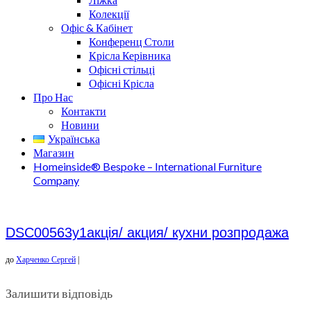
Колекції
Офіс & Кабінет
Конференц Столи
Крісла Керівника
Офісні стільці
Офісні Крісла
Про Нас
Контакти
Новини
Українська
Магазин
Homeinside® Bespoke – International Furniture
Company
DSC00563у1акція/ акция/ кухни розпродажа
до
Харченко Сергей
|
Залишити відповідь