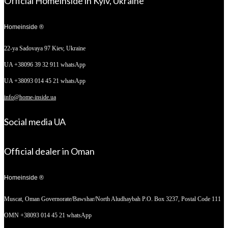
Official Homeinside in Kyiv, Ukraine
Homeinside ®
22-ya Sadovaya 97
Kiev, Ukraine
UA +38096 39 32 911 whatsApp
UA +38093 014 45 21 whatsApp
info@home-inside.ua
Social media UA
Official dealer in Oman
Homeinside ®
Muscat, Oman
Governorate/Bawshar/North Aludhaybah P.O. Box 3237, Postal Code 111
OMN +38093 014 45 21 whatsApp