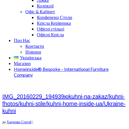
Колекції
Офіс & Кабінет
Конференц Столи
Крісла Керівника
Офісні стільці
Офісні Крісла
Про Нас
Контакти
Новини
Українська
Магазин
Homeinside® Bespoke – International Furniture
Company
IMG_20160229_194939юkuhni-na-zakaz/kuhni-
fhotos/kuhni-stile/kuhni-home-inside-ua/Ukraine-
kuhni
до
Харченко Сергей
|