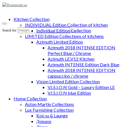
Kitchen Collection
INDIVIDUAL Edition Collection of kitchen
Individual Edition Collection
Search for:
LIMITED Edition Collections of kitchens
Azimuth Limited Edition
Azimuth 2018 INTENSE EDITION
Perfect Blue / Chrome
Azimuth LE.V12 Kitchen
Azimuth INTENSE Edition Dark Blue
Azimuth 2018 INTENSE EDITION
cappuccino / chrome
Vision Limited Edition Collection
V.I.S.I.O.N Gold – Luxury Edition LE
V.I.S.I.O.N blue Edition
Home Collection
Aston Martin Collections
Lux Furnishing Collection
Крісла & Launge
Дивани
Ліжка