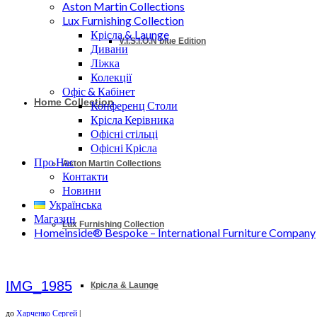
Aston Martin Collections
Lux Furnishing Collection
Крісла & Launge
V.I.S.I.O.N blue Edition
Дивани
Ліжка
Колекції
Офіс & Кабінет
Home Collection
Конференц Столи
Крісла Керівника
Офісні стільці
Офісні Крісла
Про Нас
Aston Martin Collections
Контакти
Новини
Українська
Магазин
Lux Furnishing Collection
Homeinside® Bespoke – International Furniture Company
IMG_1985
Крісла & Launge
до
Харченко Сергей
|