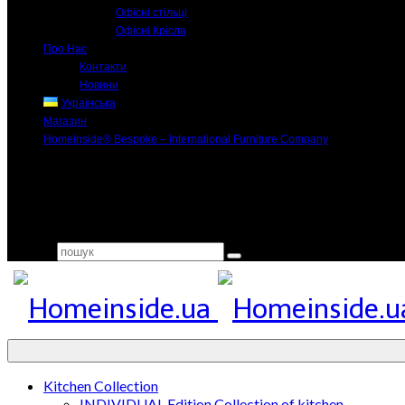
Офісні стільці
Офісні Крісла
Про Нас
Контакти
Новини
Українська
Магазин
Homeinside® Bespoke – International Furniture Company
Search for:
Kitchen Collection
INDIVIDUAL Edition Collection of kitchen