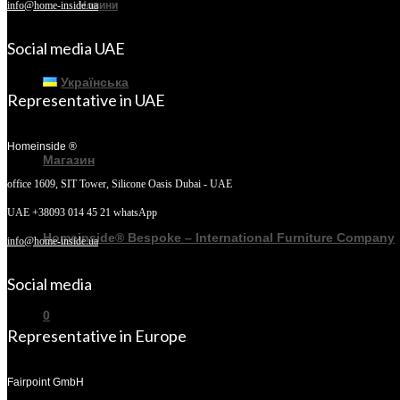
Новини
info@home-inside.ua
Social media UAE
Українська
Representative in UAE
Homeinside ®
Магазин
office 1609, SIT Tower,
Silicone Oasis Dubai - UAE
UAE +38093 014 45 21 whatsApp
Homeinside® Bespoke – International Furniture Company
info@home-inside.ua
Social media
0
Representative in Europe
Fairpoint GmbH