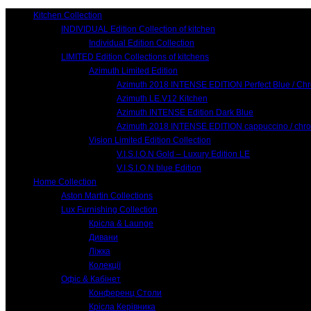
Kitchen Collection
INDIVIDUAL Edition Collection of kitchen
Individual Edition Collection
LIMITED Edition Collections of kitchens
Azimuth Limited Edition
Azimuth 2018 INTENSE EDITION Perfect Blue / Ch
Azimuth LE.V12 Kitchen
Azimuth INTENSE Edition Dark Blue
Azimuth 2018 INTENSE EDITION cappuccino / chr
Vision Limited Edition Collection
V.I.S.I.O.N Gold – Luxury Edition LE
V.I.S.I.O.N blue Edition
Home Collection
Aston Martin Collections
Lux Furnishing Collection
Крісла & Launge
Дивани
Ліжка
Колекції
Офіс & Кабінет
Конференц Столи
Крісла Керівника