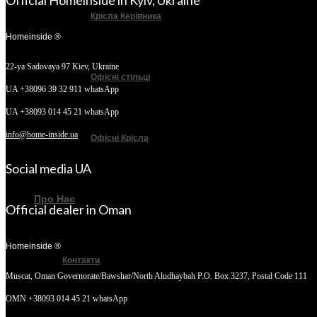
Official Homeinside in Kyiv, Ukraine
Крісла Керівника
Homeinside ®
22-ya Sadovaya 97
Kiev, Ukraine
Офісні стільці
UA +38096 39 32 911 whatsApp
UA +38093 014 45 21 whatsApp
info@home-inside.ua
Офісні Крісла
Social media UA
Про Нас
Official dealer in Oman
Homeinside ®
Контакти
Muscat, Oman
Governorate/Bawshar/North Aludhaybah P.O. Box 3237, Postal Code 111
OMN +38093 014 45 21 whatsApp