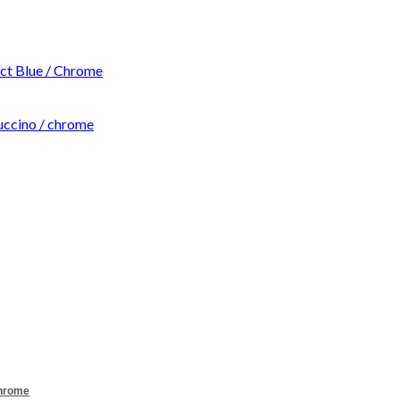
t Blue / Chrome
ccino / chrome
Chrome