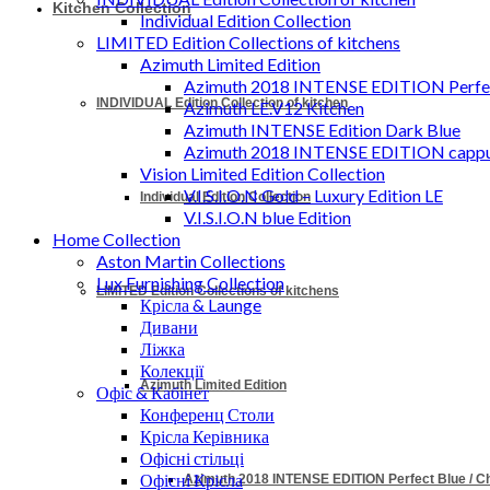
Kitchen Collection
Individual Edition Collection
LIMITED Edition Collections of kitchens
Azimuth Limited Edition
Azimuth 2018 INTENSE EDITION Perfec
INDIVIDUAL Edition Collection of kitchen
Azimuth LE.V12 Kitchen
Azimuth INTENSE Edition Dark Blue
Azimuth 2018 INTENSE EDITION cappu
Vision Limited Edition Collection
V.I.S.I.O.N Gold – Luxury Edition LE
Individual Edition Collection
V.I.S.I.O.N blue Edition
Home Collection
Aston Martin Collections
Lux Furnishing Collection
LIMITED Edition Collections of kitchens
Крісла & Launge
Дивани
Ліжка
Колекції
Azimuth Limited Edition
Офіс & Кабінет
Конференц Столи
Крісла Керівника
Офісні стільці
Офісні Крісла
Azimuth 2018 INTENSE EDITION Perfect Blue / 