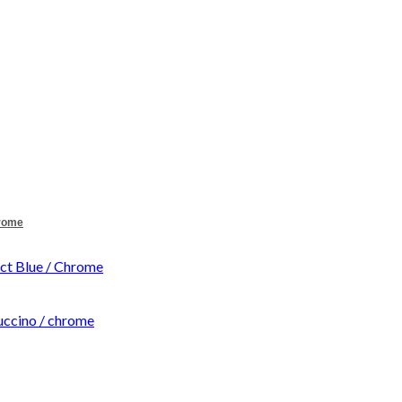
hrome
t Blue / Chrome
ccino / chrome