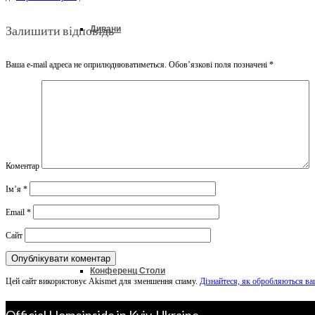
Залишити відповідь
Дивани
Ваша e-mail адреса не оприлюднюватиметься.
Обов’язкові поля позначені
*
Ліжка
Колекції
Коментар
Ім’я
*
Офіс & Кабінет
Email
*
Сайт
Конференц Столи
Цей сайт використовує Akismet для зменшення спаму.
Дізнайтеся, як обробляються ва