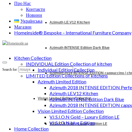
Про Нас
Контакти
Новини
Українська
Azimuth LE.V12 Kitchen
Магазин
Homeinside® Bespoke – International Furniture Company
Azimuth INTENSE Edition Dark Blue
Kitchen Collection
INDIVIDUAL Edition Collection of kitchen
Individual Edition Collection
Search for:
Azimuth 2018 INTENSE EDITION cappuccino / c
LIMITED Edition Collections of kitchens
Azimuth Limited Edition
Azimuth 2018 INTENSE EDITION Perfec
Azimuth LE.V12 Kitchen
Vision Limited Edition Collection
Azimuth INTENSE Edition Dark Blue
Azimuth 2018 INTENSE EDITION cappu
Vision Limited Edition Collection
V.I.S.I.O.N Gold – Luxury Edition LE
V.I.S.I.O.N blue Edition
V.I.S.I.O.N Gold – Luxury Edition LE
Home Collection