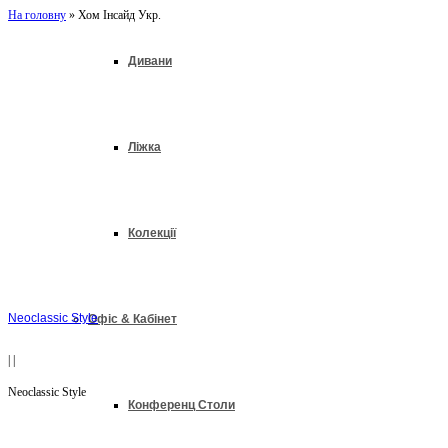
На головну
»
Хом Інсайд Укр.
Дивани
Ліжка
Колекції
Neoclassic Style
Офіс & Кабінет
|
|
Neoclassic Style
Конференц Столи