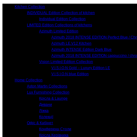
Kitchen Collection
INDIVIDUAL Edition Collection of kitchen
Individual Edition Collection
LIMITED Edition Collections of kitchens
Azimuth Limited Edition
Azimuth 2018 INTENSE EDITION Perfect Blue / Ch
Azimuth LE.V12 Kitchen
Azimuth INTENSE Edition Dark Blue
Azimuth 2018 INTENSE EDITION cappuccino / chr
Vision Limited Edition Collection
V.I.S.I.O.N Gold – Luxury Edition LE
V.I.S.I.O.N blue Edition
Home Collection
Aston Martin Collections
Lux Furnishing Collection
Крісла & Launge
Дивани
Ліжка
Колекції
Офіс & Кабінет
Конференц Столи
Крісла Керівника