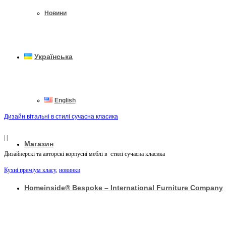
Новини
Українська
English
Дизайн вітальні в стилі сучасна класика
|
|
Магазин
Дизайнерскі та авторскі корпусні меблі в стилі сучасна класика
Кухні преміум класу
,
новинки
Homeinside® Bespoke – International Furniture Company