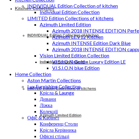
INDIVIDUAL Edition Collection of kitchen
Kitchen Collection
Individual Edition Collection
LIMITED Edition Collections of kitchens
Azimuth Limited Edition
Azimuth 2018 INTENSE EDITION Perfec
INDIVIDUAL Edition Collection of kitchen
Azimuth LE.V12 Kitchen
Azimuth INTENSE Edition Dark Blue
Azimuth 2018 INTENSE EDITION cappu
Vision Limited Edition Collection
V.I.S.I.O.N Gold – Luxury Edition LE
Individual Edition Collection
V.I.S.I.O.N blue Edition
Home Collection
Aston Martin Collections
Lux Furnishing Collection
LIMITED Edition Collections of kitchens
Крісла & Launge
Дивани
Ліжка
Колекції
Azimuth Limited Edition
Офіс & Кабінет
Конференц Столи
Крісла Керівника
Офісні стільці