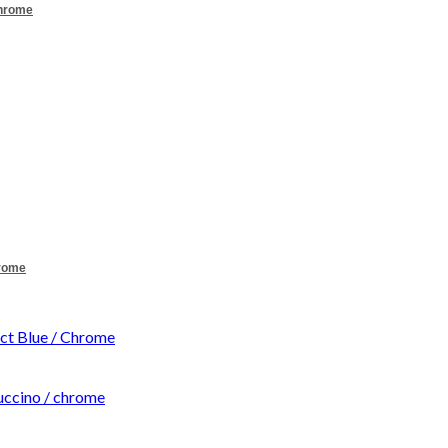
Chrome
hrome
t Blue / Chrome
ccino / chrome