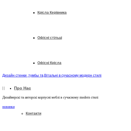
Крісла Керівника
Офісні стільці
Офісні Крісла
Дизайн стенки ,тумбы тв,Вітальні в сучасному модерн стилі
Про Нас
|
|
Дизайнерскі та авторскі корпусні меблі в сучасному modern стилі
новинки
Контакти