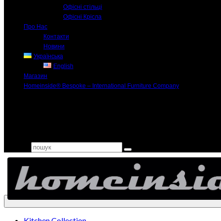
Офісні стільці
Офісні Крісла
Про Нас
Контакти
Новини
Українська
English
Магазин
Homeinside® Bespoke – International Furniture Company
Search for:
Kitchen Collection