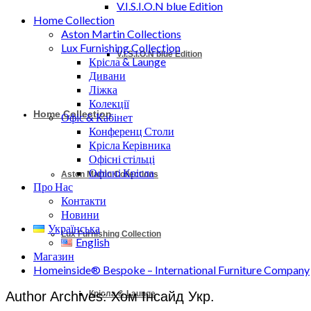
V.I.S.I.O.N blue Edition
Home Collection
Aston Martin Collections
Lux Furnishing Collection
V.I.S.I.O.N blue Edition
Крісла & Launge
Дивани
Ліжка
Колекції
Home Collection
Офіс & Кабінет
Конференц Столи
Крісла Керівника
Офісні стільці
Офісні Крісла
Aston Martin Collections
Про Нас
Контакти
Новини
Українська
Lux Furnishing Collection
English
Магазин
Homeinside® Bespoke – International Furniture Company
Author Archives: Хом Інсайд Укр.
Крісла & Launge