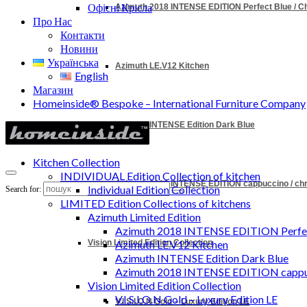
Офісні Крісла
Azimuth 2018 INTENSE EDITION Perfect Blue / 
Про Нас
Контакти
Новини
Українська
Azimuth LE.V12 Kitchen
English
Магазин
Homeinside® Bespoke – International Furniture Company
Azimuth INTENSE Edition Dark Blue
Kitchen Collection
INDIVIDUAL Edition Collection of kitchen
Azimuth 2018 INTENSE EDITION cappuccino / c
Individual Edition Collection
Search for:
LIMITED Edition Collections of kitchens
Azimuth Limited Edition
Azimuth 2018 INTENSE EDITION Perfec
Vision Limited Edition Collection
Azimuth LE.V12 Kitchen
Azimuth INTENSE Edition Dark Blue
Azimuth 2018 INTENSE EDITION cappu
Vision Limited Edition Collection
V.I.S.I.O.N Gold – Luxury Edition LE
V.I.S.I.O.N Gold – Luxury Edition LE