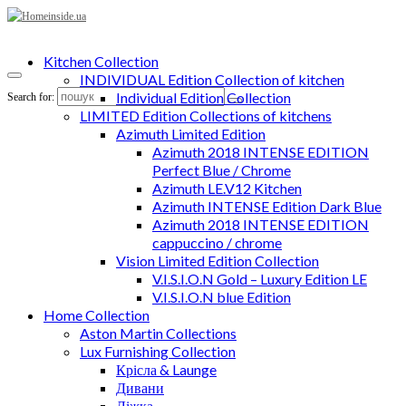
Kitchen Collection
INDIVIDUAL Edition Collection of kitchen
Individual Edition Collection
Search for:
LIMITED Edition Collections of kitchens
Azimuth Limited Edition
Azimuth 2018 INTENSE EDITION
Perfect Blue / Chrome
Azimuth LE.V12 Kitchen
Azimuth INTENSE Edition Dark Blue
Azimuth 2018 INTENSE EDITION
cappuccino / chrome
Vision Limited Edition Collection
V.I.S.I.O.N Gold – Luxury Edition LE
V.I.S.I.O.N blue Edition
Home Collection
Aston Martin Collections
Lux Furnishing Collection
Крісла & Launge
Дивани
Ліжка