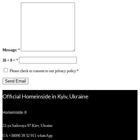
Message:
*
26 + 8 =
*
Please check to consent to our privacy policy.
*
Official Homeinside in Kyiv, Ukraine
Homeinside ®
22-ya Sadovaya 97
Kiev, Ukraine
UA +38096 39 32 911 whatsApp