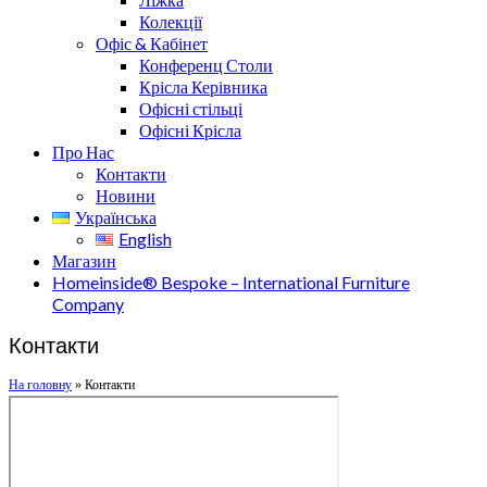
Колекції
Офіс & Кабінет
Конференц Столи
Крісла Керівника
Офісні стільці
Офісні Крісла
Про Нас
Контакти
Новини
Українська
English
Магазин
Homeinside® Bespoke – International Furniture
Company
Контакти
На головну
»
Контакти