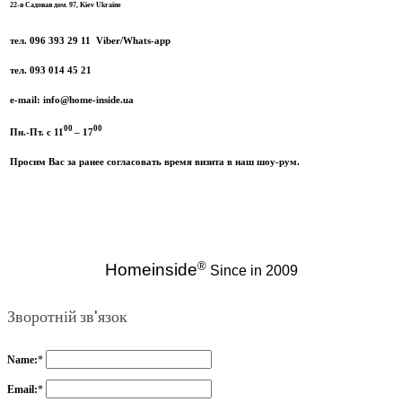
22-я Садовая дом. 97, Kiev Ukraine
тел. 096 393 29 11 Viber/Whats-app
тел. 093 014 45 21
e-mail: info@home-inside.ua
00
00
Пн.-Пт. с 11
– 17
Просим Вас за ранее согласовать время визита в наш шоу-рум.
®
Homeinside
Since in
2009
Зворотній зв'язок
Name:
*
Email:
*