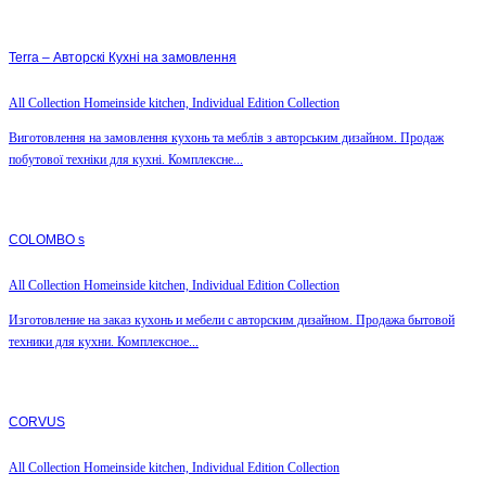
Terra – Авторскі Кухні на замовлення
All Collection Homeinside kitchen, Individual Edition Collection
Виготовлення на замовлення кухонь та меблів з авторським дизайном. Продаж
побутової техніки для кухні. Комплексне...
COLOMBO s
All Collection Homeinside kitchen, Individual Edition Collection
Изготовление на заказ кухонь и мебели с авторским дизайном. Продажа бытовой
техники для кухни. Комплексное...
CORVUS
All Collection Homeinside kitchen, Individual Edition Collection