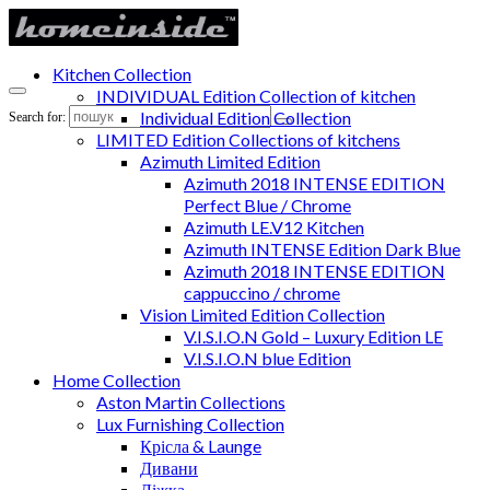
Kitchen Collection
INDIVIDUAL Edition Collection of kitchen
Individual Edition Collection
Search for:
LIMITED Edition Collections of kitchens
Azimuth Limited Edition
Azimuth 2018 INTENSE EDITION
Perfect Blue / Chrome
Azimuth LE.V12 Kitchen
Azimuth INTENSE Edition Dark Blue
Azimuth 2018 INTENSE EDITION
cappuccino / chrome
Vision Limited Edition Collection
V.I.S.I.O.N Gold – Luxury Edition LE
V.I.S.I.O.N blue Edition
Home Collection
Aston Martin Collections
Lux Furnishing Collection
Крісла & Launge
Дивани
Ліжка