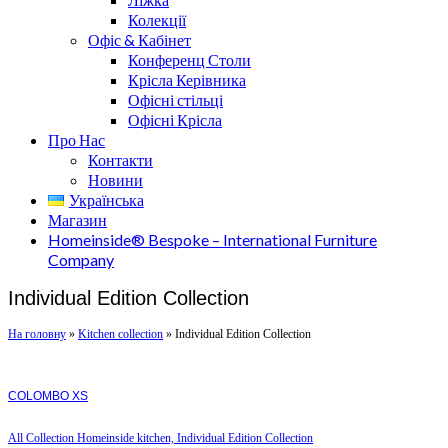
Колекції
Офіс & Кабінет
Конференц Столи
Крісла Керівника
Офісні стільці
Офісні Крісла
Про Нас
Контакти
Новини
Українська
Магазин
Homeinside® Bespoke – International Furniture
Company
Individual Edition Collection
На головну
»
Kitchen collection
»
Individual Edition Collection
COLOMBO XS
All Collection Homeinside kitchen, Individual Edition Collection