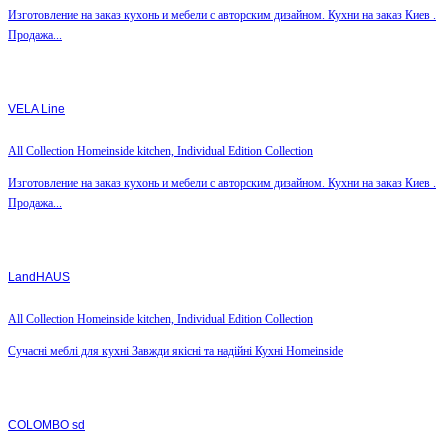
Изготовление на заказ кухонь и мебели с авторским дизайном. Кухни на заказ Киев .
Продажа...
VELA Line
All Collection Homeinside kitchen, Individual Edition Collection
Изготовление на заказ кухонь и мебели с авторским дизайном. Кухни на заказ Киев .
Продажа...
LandHAUS
All Collection Homeinside kitchen, Individual Edition Collection
Сучасні меблі для кухні Завжди якісні та надійні Кухні Homeinside
COLOMBO sd