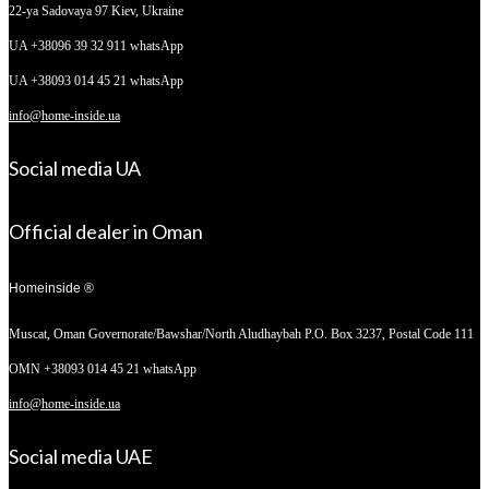
22-ya Sadovaya 97
Kiev, Ukraine
UA +38096 39 32 911 whatsApp
UA +38093 014 45 21 whatsApp
info@home-inside.ua
Social media UA
Official dealer in Oman
Homeinside ®
Muscat, Oman
Governorate/Bawshar/North Aludhaybah P.O. Box 3237, Postal Code 111
OMN +38093 014 45 21 whatsApp
info@home-inside.ua
Social media UAE