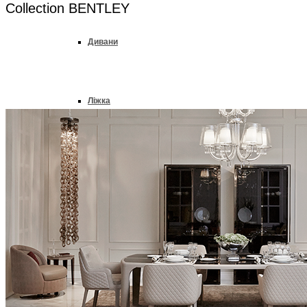
Collection BENTLEY
Дивани
Ліжка
Колекції
Офіс & Кабінет
Конференц Столи