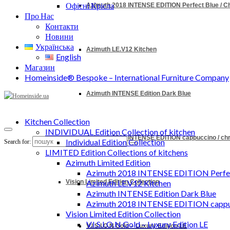
Офісні Крісла
Azimuth 2018 INTENSE EDITION Perfect Blue / 
Про Нас
Контакти
Новини
Українська
Azimuth LE.V12 Kitchen
English
Магазин
Homeinside® Bespoke – International Furniture Company
Azimuth INTENSE Edition Dark Blue
Kitchen Collection
INDIVIDUAL Edition Collection of kitchen
Azimuth 2018 INTENSE EDITION cappuccino / c
Individual Edition Collection
Search for:
LIMITED Edition Collections of kitchens
Azimuth Limited Edition
Azimuth 2018 INTENSE EDITION Perfec
Vision Limited Edition Collection
Azimuth LE.V12 Kitchen
Azimuth INTENSE Edition Dark Blue
Azimuth 2018 INTENSE EDITION cappu
Vision Limited Edition Collection
V.I.S.I.O.N Gold – Luxury Edition LE
V.I.S.I.O.N Gold – Luxury Edition LE