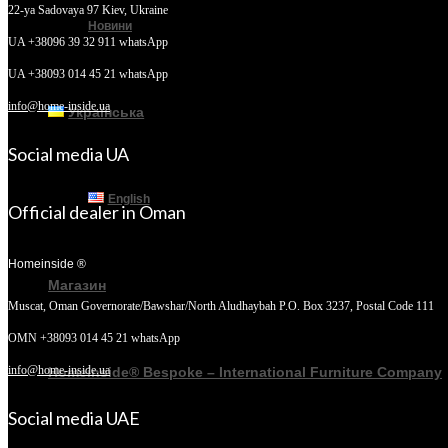
22-ya Sadovaya 97
Kiev, Ukraine
Новини
UA +38096 39 32 911 whatsApp
UA +38093 014 45 21 whatsApp
info@home-inside.ua
Українська
Social media UA
English
Official dealer in Oman
Homeinside ®
Магазин
Muscat, Oman
Governorate/Bawshar/North Aludhaybah P.O. Box 3237, Postal Code 111
OMN +38093 014 45 21 whatsApp
info@home-inside.ua
Homeinside® Bespoke – International Furniture Company
Social media UAE