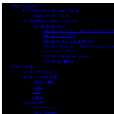
Kitchen Collection
INDIVIDUAL Edition Collection of kitchen
Individual Edition Collection
LIMITED Edition Collections of kitchens
Azimuth Limited Edition
Azimuth 2018 INTENSE EDITION Perfect Blue / Ch
Azimuth LE.V12 Kitchen
Azimuth INTENSE Edition Dark Blue
Azimuth 2018 INTENSE EDITION cappuccino / chr
Vision Limited Edition Collection
V.I.S.I.O.N Gold – Luxury Edition LE
V.I.S.I.O.N blue Edition
Home Collection
Aston Martin Collections
Lux Furnishing Collection
Крісла & Launge
Дивани
Ліжка
Колекції
Офіс & Кабінет
Конференц Столи
Крісла Керівника