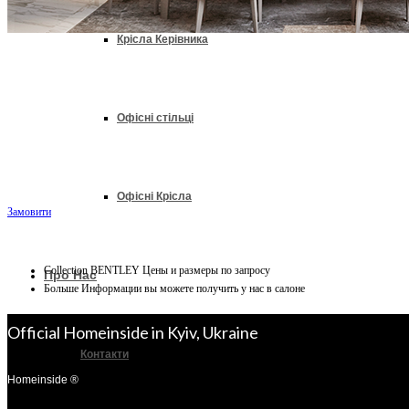
Крісла Керівника
Офісні стільці
Офісні Крісла
Замовити
Collection BENTLEY
Цены и размеры по запросу
Про Нас
Больше Информации вы можете получить у нас в салоне
Official Homeinside in Kyiv, Ukraine
Контакти
Homeinside ®