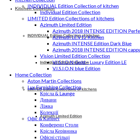
INDIVIDUAL Edition Collection of kitchen
Kitchen Collection
Individual Edition Collection
LIMITED Edition Collections of kitchens
Azimuth Limited Edition
Azimuth 2018 INTENSE EDITION Perfec
INDIVIDUAL Edition Collection of kitchen
Azimuth LE.V12 Kitchen
Azimuth INTENSE Edition Dark Blue
Azimuth 2018 INTENSE EDITION cappu
Vision Limited Edition Collection
V.I.S.I.O.N Gold – Luxury Edition LE
Individual Edition Collection
V.I.S.I.O.N blue Edition
Home Collection
Aston Martin Collections
Lux Furnishing Collection
LIMITED Edition Collections of kitchens
Крісла & Launge
Дивани
Ліжка
Колекції
Azimuth Limited Edition
Офіс & Кабінет
Конференц Столи
Крісла Керівника
Офісні стільці