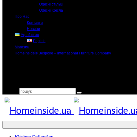
Офісні стільці
Офісні Крісла
Про Нас
Контакти
Новини
Українська
English
Магазин
Homeinside® Bespoke – International Furniture Company
Search for:
Kitchen Collection