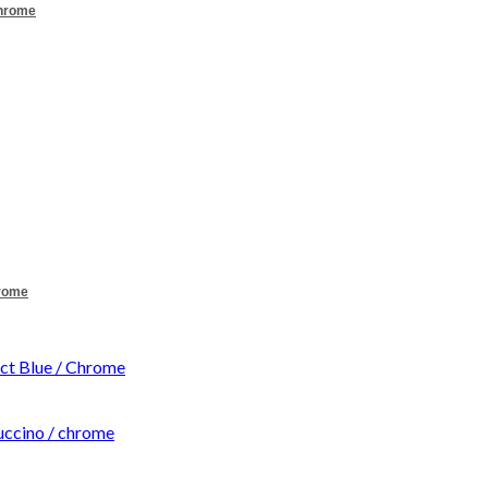
Chrome
hrome
t Blue / Chrome
ccino / chrome