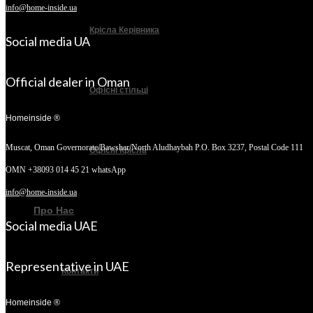
info@home-inside.ua
Крісла Керівника
Social media UA
Official dealer in Oman
Офісні стільці
Homeinside ®
Muscat, Oman
Governorate/Bawshar/North Aludhaybah P.O. Box 3237, Postal Code 111
Офісні Крісла
OMN +38093 014 45 21 whatsApp
info@home-inside.ua
Про Нас
Social media UAE
Representative in UAE
Контакти
Homeinside ®