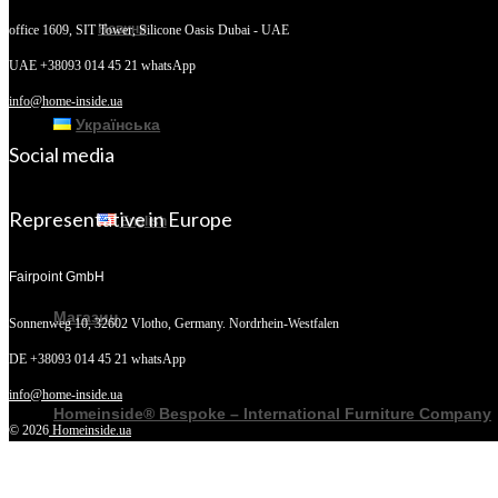
Новини
office 1609, SIT Tower,
Silicone Oasis Dubai - UAE
UAE +38093 014 45 21 whatsApp
info@home-inside.ua
Українська
Social media
Representative in Europe
English
Fairpoint GmbH
Магазин
Sonnenweg 10,
32602 Vlotho, Germany. Nordrhein-Westfalen
DE +38093 014 45 21 whatsApp
info@home-inside.ua
Homeinside® Bespoke – International Furniture Company
© 2026
Homeinside.ua