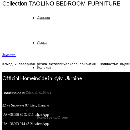
Collection TAOLINO BEDROOM FURNITURE
Дивани
Ліжка
Замовити
Комод и лазерная резка металлического покрытия. Полностью выдв
Колекції
Official Homeinside in Kyiv, Ukraine
Офіс & Кабінет
Homeinside ®
22-ya Sadovaya 97
Kiev, Ukraine
UA +38096 39 32 911 whatsApp
Конференц Столи
UA +38093 014 45 21 whatsApp