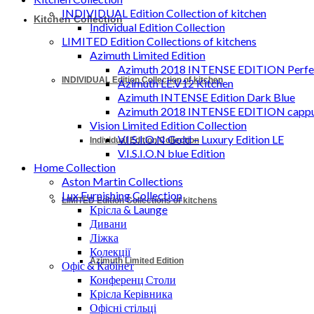
INDIVIDUAL Edition Collection of kitchen
Kitchen Collection
Individual Edition Collection
LIMITED Edition Collections of kitchens
Azimuth Limited Edition
Azimuth 2018 INTENSE EDITION Perfec
INDIVIDUAL Edition Collection of kitchen
Azimuth LE.V12 Kitchen
Azimuth INTENSE Edition Dark Blue
Azimuth 2018 INTENSE EDITION cappu
Vision Limited Edition Collection
V.I.S.I.O.N Gold – Luxury Edition LE
Individual Edition Collection
V.I.S.I.O.N blue Edition
Home Collection
Aston Martin Collections
Lux Furnishing Collection
LIMITED Edition Collections of kitchens
Крісла & Launge
Дивани
Ліжка
Колекції
Azimuth Limited Edition
Офіс & Кабінет
Конференц Столи
Крісла Керівника
Офісні стільці