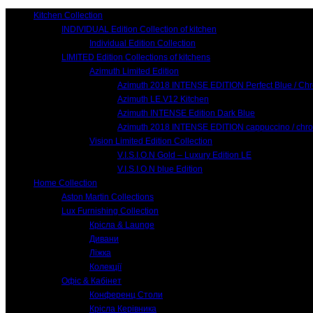
Kitchen Collection
INDIVIDUAL Edition Collection of kitchen
Individual Edition Collection
LIMITED Edition Collections of kitchens
Azimuth Limited Edition
Azimuth 2018 INTENSE EDITION Perfect Blue / Ch
Azimuth LE.V12 Kitchen
Azimuth INTENSE Edition Dark Blue
Azimuth 2018 INTENSE EDITION cappuccino / chr
Vision Limited Edition Collection
V.I.S.I.O.N Gold – Luxury Edition LE
V.I.S.I.O.N blue Edition
Home Collection
Aston Martin Collections
Lux Furnishing Collection
Крісла & Launge
Дивани
Ліжка
Колекції
Офіс & Кабінет
Конференц Столи
Крісла Керівника