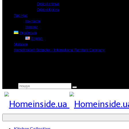
Офісні стільці
Офісні Крісла
Про Нас
Контакти
Новини
Українська
English
Магазин
Homeinside® Bespoke – International Furniture Company
Search for:
Kitchen Collection