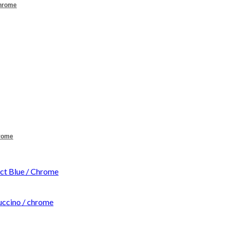
Chrome
hrome
t Blue / Chrome
ccino / chrome