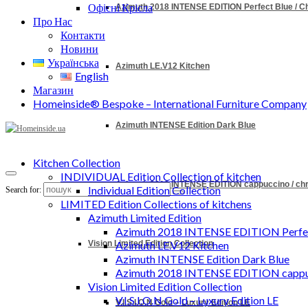
Офісні Крісла
Azimuth 2018 INTENSE EDITION Perfect Blue / 
Про Нас
Контакти
Новини
Українська
Azimuth LE.V12 Kitchen
English
Магазин
Homeinside® Bespoke – International Furniture Company
Azimuth INTENSE Edition Dark Blue
Kitchen Collection
INDIVIDUAL Edition Collection of kitchen
Azimuth 2018 INTENSE EDITION cappuccino / c
Individual Edition Collection
Search for:
LIMITED Edition Collections of kitchens
Azimuth Limited Edition
Azimuth 2018 INTENSE EDITION Perfec
Vision Limited Edition Collection
Azimuth LE.V12 Kitchen
Azimuth INTENSE Edition Dark Blue
Azimuth 2018 INTENSE EDITION cappu
Vision Limited Edition Collection
V.I.S.I.O.N Gold – Luxury Edition LE
V.I.S.I.O.N Gold – Luxury Edition LE