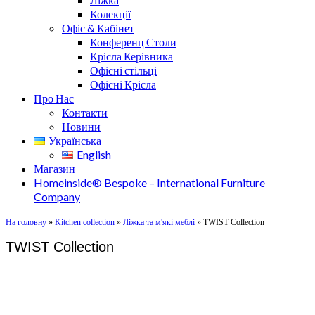
Колекції
Офіс & Кабінет
Конференц Столи
Крісла Керівника
Офісні стільці
Офісні Крісла
Про Нас
Контакти
Новини
Українська
English
Магазин
Homeinside® Bespoke – International Furniture
Company
На головну
»
Kitchen collection
»
Ліжка та м'які меблі
»
TWIST Collection
TWIST Collection