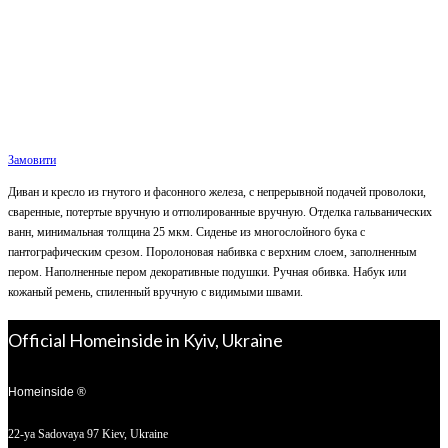
Замовити
Диван и кресло из гнутого и фасонного железа, с непрерывной подачей проволоки,
сваренные, потертые вручную и отполированные вручную. Отделка гальванических
ванн, минимальная толщина 25 мкм. Сиденье из многослойного бука с
пантографическим срезом. Поролоновая набивка с верхним слоем, заполненным
пером. Наполненные пером декоративные подушки. Ручная обивка. Набук или
кожаный ремень, спиленный вручную с видимыми швами.
Official Homeinside in Kyiv, Ukraine
Homeinside ®
22-ya Sadovaya 97
Kiev, Ukraine