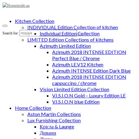
Kitchen Collection
INDIVIDUAL Edition Collection of kitchen
Individual Edition Collection
Search for:
LIMITED Edition Collections of kitchens
Azimuth Limited Edition
Azimuth 2018 INTENSE EDITION
Perfect Blue / Chrome
Azimuth LE.V12 Kitchen
Azimuth INTENSE Edition Dark Blue
Azimuth 2018 INTENSE EDITION
cappuccino / chrome
Vision Limited Edition Collection
V.I.S.I.O.N Gold – Luxury Edition LE
V.I.S.I.O.N blue Edition
Home Collection
Aston Martin Collections
Lux Furnishing Collection
Крісла & Launge
Дивани
Ліжка