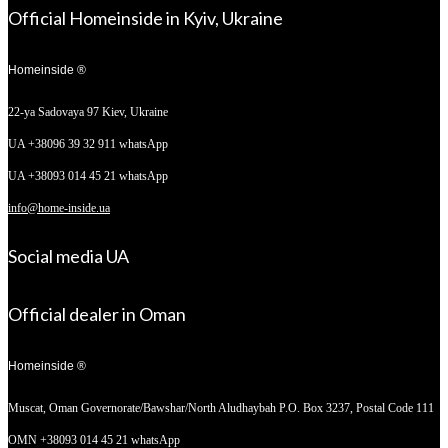
Official Homeinside in Kyiv, Ukraine
Homeinside ®
22-ya Sadovaya 97
Kiev, Ukraine
UA +38096 39 32 911 whatsApp
UA +38093 014 45 21 whatsApp
info@home-inside.ua
Social media UA
Official dealer in Oman
Homeinside ®
Muscat, Oman
Governorate/Bawshar/North Aludhaybah P.O. Box 3237, Postal Code 111
OMN +38093 014 45 21 whatsApp