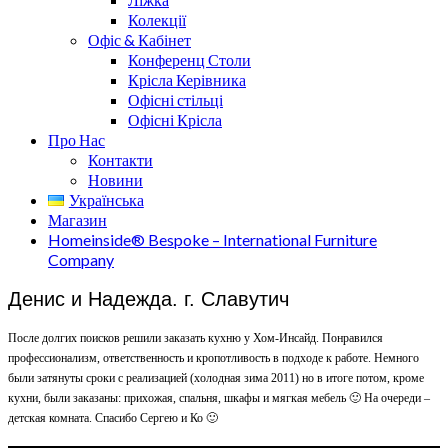
Колекції
Офіс & Кабінет
Конференц Столи
Крісла Керівника
Офісні стільці
Офісні Крісла
Про Нас
Контакти
Новини
Українська
Магазин
Homeinside® Bespoke – International Furniture
Company
Денис и Надежда. г. Славутич
После долгих поисков решили заказать кухню у Хом-Инсайд. Понравился
профессионализм, ответственность и кропотливость в подходе к работе. Немного
были затянуты сроки с реализацией (холодная зима 2011) но в итоге потом, кроме
кухни, были заказаны: прихожая, спальня, шкафы и мягкая мебель 🙂 На очереди –
детская комната. Спасибо Сергею и Ко 🙂