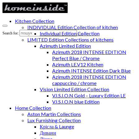
Kitchen Collection
INDIVIDUAL Edition Collection of kitchen
Individual Edition Collection
Search for:
LIMITED Edition Collections of kitchens
Azimuth Limited Edition
Azimuth 2018 INTENSE EDITION
Perfect Blue / Chrome
Azimuth LE.V12 Kitchen
Azimuth INTENSE Edition Dark Blue
Azimuth 2018 INTENSE EDITION
cappuccino / chrome
Vision Limited Edition Collection
V.I.S.I.O.N Gold – Luxury Edition LE
V.I.S.I.O.N blue Edition
Home Collection
Aston Martin Collections
Lux Furnishing Collection
Крісла & Launge
Дивани
Ліжка