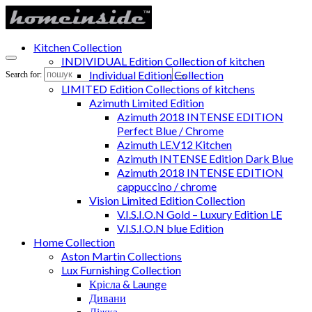
Kitchen Collection
INDIVIDUAL Edition Collection of kitchen
Individual Edition Collection
Search for:
LIMITED Edition Collections of kitchens
Azimuth Limited Edition
Azimuth 2018 INTENSE EDITION
Perfect Blue / Chrome
Azimuth LE.V12 Kitchen
Azimuth INTENSE Edition Dark Blue
Azimuth 2018 INTENSE EDITION
cappuccino / chrome
Vision Limited Edition Collection
V.I.S.I.O.N Gold – Luxury Edition LE
V.I.S.I.O.N blue Edition
Home Collection
Aston Martin Collections
Lux Furnishing Collection
Крісла & Launge
Дивани
Ліжка