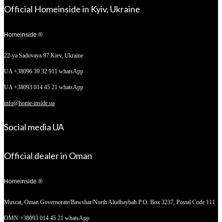
Official Homeinside in Kyiv, Ukraine
Homeinside ®
22-ya Sadovaya 97
Kiev, Ukraine
UA +38096 39 32 911 whatsApp
UA +38093 014 45 21 whatsApp
info@home-inside.ua
Social media UA
Official dealer in Oman
Homeinside ®
Muscat, Oman
Governorate/Bawshar/North Aludhaybah P.O. Box 3237, Postal Code 111
OMN +38093 014 45 21 whatsApp