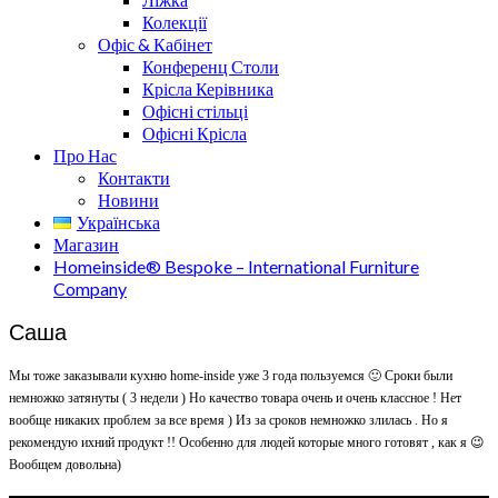
Колекції
Офіс & Кабінет
Конференц Столи
Крісла Керівника
Офісні стільці
Офісні Крісла
Про Нас
Контакти
Новини
Українська
Магазин
Homeinside® Bespoke – International Furniture
Company
Саша
Мы тоже заказывали кухню home-inside уже 3 года пользуемся 🙂 Сроки были
немножко затянуты ( 3 недели ) Но качество товара очень и очень классное ! Нет
вообще никаких проблем за все время ) Из за сроков немножко злилась . Но я
рекомендую ихний продукт !! Особенно для людей которые много готовят , как я 😉
Вообщем довольна)