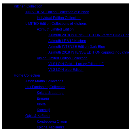
Kitchen Collection
INDIVIDUAL Edition Collection of kitchen
Individual Edition Collection
LIMITED Edition Collections of kitchens
Azimuth Limited Edition
Azimuth 2018 INTENSE EDITION Perfect Blue / Ch
Azimuth LE.V12 Kitchen
Azimuth INTENSE Edition Dark Blue
Azimuth 2018 INTENSE EDITION cappuccino / chr
Vision Limited Edition Collection
V.I.S.I.O.N Gold – Luxury Edition LE
V.I.S.I.O.N blue Edition
Home Collection
Aston Martin Collections
Lux Furnishing Collection
Крісла & Launge
Дивани
Ліжка
Колекції
Офіс & Кабінет
Конференц Столи
Крісла Керівника