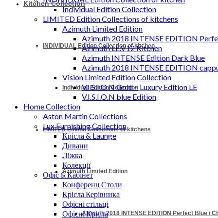
Kitchen Collection
Individual Edition Collection
LIMITED Edition Collections of kitchens
Azimuth Limited Edition
Azimuth 2018 INTENSE EDITION Perfec
INDIVIDUAL Edition Collection of kitchen
Azimuth LE.V12 Kitchen
Azimuth INTENSE Edition Dark Blue
Azimuth 2018 INTENSE EDITION cappu
Vision Limited Edition Collection
V.I.S.I.O.N Gold – Luxury Edition LE
Individual Edition Collection
V.I.S.I.O.N blue Edition
Home Collection
Aston Martin Collections
Lux Furnishing Collection
LIMITED Edition Collections of kitchens
Крісла & Launge
Дивани
Ліжка
Колекції
Azimuth Limited Edition
Офіс & Кабінет
Конференц Столи
Крісла Керівника
Офісні стільці
Офісні Крісла
Azimuth 2018 INTENSE EDITION Perfect Blue / 