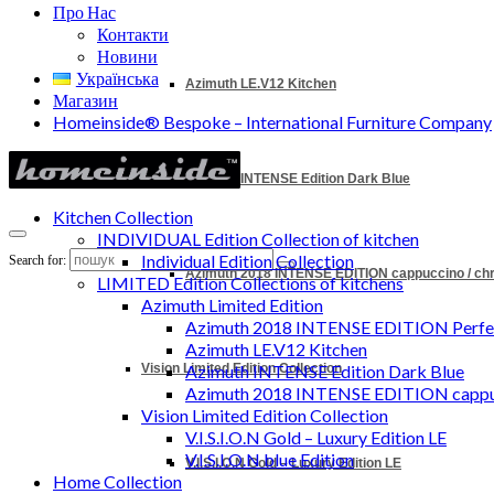
Про Нас
Контакти
Новини
Українська
Azimuth LE.V12 Kitchen
Магазин
Homeinside® Bespoke – International Furniture Company
Azimuth INTENSE Edition Dark Blue
Kitchen Collection
INDIVIDUAL Edition Collection of kitchen
Individual Edition Collection
Search for:
Azimuth 2018 INTENSE EDITION cappuccino / c
LIMITED Edition Collections of kitchens
Azimuth Limited Edition
Azimuth 2018 INTENSE EDITION Perfec
Azimuth LE.V12 Kitchen
Vision Limited Edition Collection
Azimuth INTENSE Edition Dark Blue
Azimuth 2018 INTENSE EDITION cappu
Vision Limited Edition Collection
V.I.S.I.O.N Gold – Luxury Edition LE
V.I.S.I.O.N blue Edition
V.I.S.I.O.N Gold – Luxury Edition LE
Home Collection