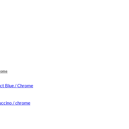
hrome
t Blue / Chrome
ccino / chrome