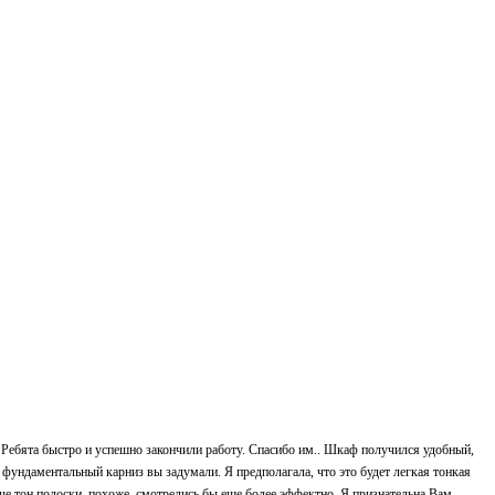
о. Ребята быстро и успешно закончили работу. Спасибо им.. Шкаф получился удобный,
о фундаментальный карниз вы задумали. Я предполагала, что это будет легкая тонкая
че тон полоски, похоже, смотрелись бы еще более эффектно. Я признательна Вам,