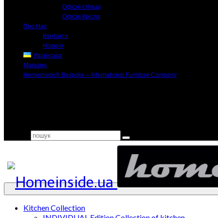
Офісні стільці
Офісні Крісла
Про Нас
Контакти
Новини
Українська
Магазин
Homeinside® Bespoke – International Furniture Company
Search for:
Kitchen Collection
INDIVIDUAL Edition Collection of kitchen