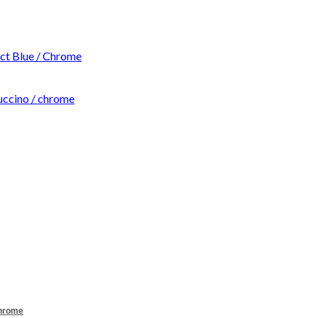
t Blue / Chrome
ccino / chrome
Chrome