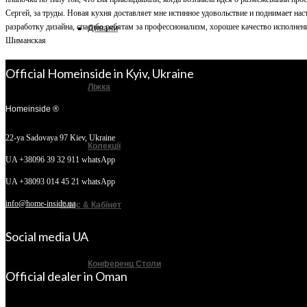
Сергей, за труды. Новая кухня доставляет мне истинное удовольствие и поднимает на
разработку дизайна, спасибо ребятам за профессионализм, хорошее качество исполне
Дивани
Шиманская
Official Homeinside in Kyiv, Ukraine
Ліжка
Homeinside ®
22-ya Sadovaya 97
Kiev, Ukraine
Колекції
UA +38096 39 32 911 whatsApp
UA +38093 014 45 21 whatsApp
info@home-inside.ua
Офіс & Кабінет
Social media UA
Конференц Столи
Official dealer in Oman