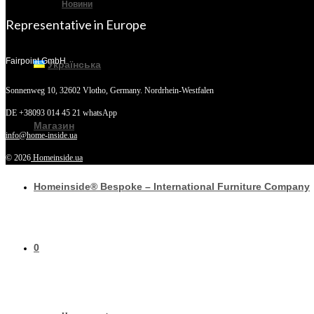
Новини
Representative in Europe
Fairpoint GmbH
Українська
Sonnenweg 10,
32602 Vlotho, Germany. Nordrhein-Westfalen
DE +38093 014 45 21 whatsApp
Магазин
info@home-inside.ua
© 2026
Homeinside.ua
Homeinside® Bespoke – International Furniture Company
0