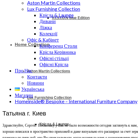
Aston Martin Collections
Lux Furnishing Collection
Крісла & Launge
V.I.S.I.O.N blue Edition
Дивани
Ліжка
Колекції
Офіс & Кабінет
Home Collection
Конференц Столи
Крісла Керівника
Офісні стільці
Офісні Крісла
Про Нас
Aston Martin Collections
Контакти
Новини
Українська
Магазин
Lux Furnishing Collection
Homeinside® Bespoke – International Furniture Company
Татьяна г. Киев
Крісла & Launge
Здравствуйте, Сергей! Поскольку у Вас не было возможности сегодня заглянуть к нам,
хорошо вписался в пространство прихожей и даже визуально его расширил за счет зерк
планочка по типу той, что Вы прикладывали, когда возникла идея о размежевании про