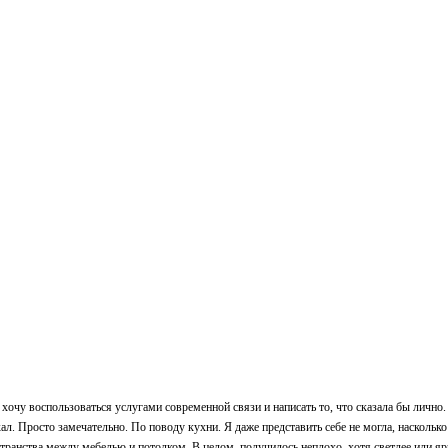
 хочу воспользоваться услугами современной связи и написать то, что сказала бы личн
ал. Просто замечательно. По поводу кухни. Я даже представить себе не могла, наскольк
странства между мебелью и потолком. В целом, получилось неплохо, хотя светлее или яр