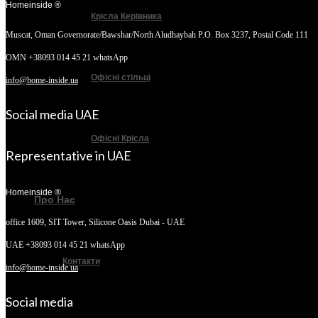
Homeinside ®
Крісла Керівника
Muscat, Oman
Governorate/Bawshar/North Aludhaybah P.O. Box 3237, Postal Code 111
OMN +38093 014 45 21 whatsApp
Офісні стільці
info@home-inside.ua
Social media UAE
Офісні Крісла
Representative in UAE
Homeinside ®
Про Нас
office 1609, SIT Tower,
Silicone Oasis Dubai - UAE
UAE +38093 014 45 21 whatsApp
Контакти
info@home-inside.ua
Social media