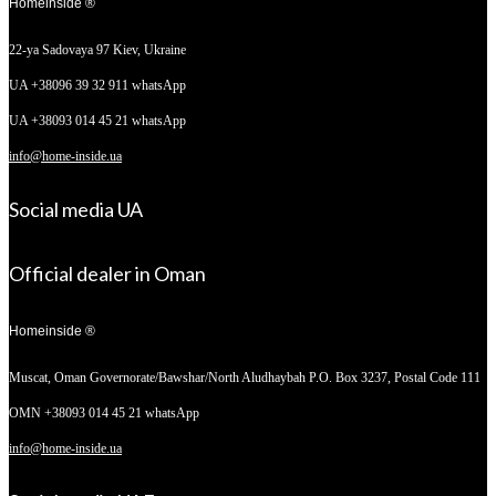
Homeinside ®
22-ya Sadovaya 97
Kiev, Ukraine
UA +38096 39 32 911 whatsApp
UA +38093 014 45 21 whatsApp
info@home-inside.ua
Social media UA
Official dealer in Oman
Homeinside ®
Muscat, Oman
Governorate/Bawshar/North Aludhaybah P.O. Box 3237, Postal Code 111
OMN +38093 014 45 21 whatsApp
info@home-inside.ua