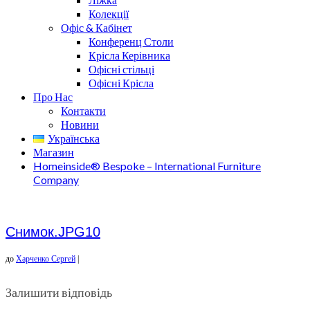
Колекції
Офіс & Кабінет
Конференц Столи
Крісла Керівника
Офісні стільці
Офісні Крісла
Про Нас
Контакти
Новини
Українська
Магазин
Homeinside® Bespoke – International Furniture
Company
Снимок.JPG10
до
Харченко Сергей
|
Залишити відповідь