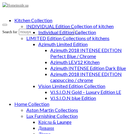
Kitchen Collection
INDIVIDUAL Edition Collection of kitchen
Individual Edition Collection
Search for:
LIMITED Edition Collections of kitchens
Azimuth Limited Edition
Azimuth 2018 INTENSE EDITION
Perfect Blue / Chrome
Azimuth LE.V12 Kitchen
Azimuth INTENSE Edition Dark Blue
Azimuth 2018 INTENSE EDITION
cappuccino / chrome
Vision Limited Edition Collection
V.I.S.I.O.N Gold – Luxury Edition LE
V.I.S.I.O.N blue Edition
Home Collection
Aston Martin Collections
Lux Furnishing Collection
Крісла & Launge
Дивани
Ліжка