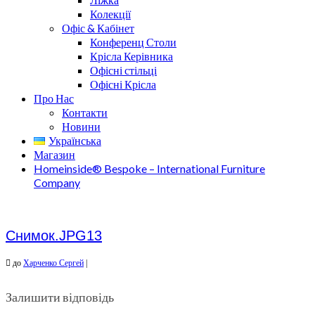
Колекції
Офіс & Кабінет
Конференц Столи
Крісла Керівника
Офісні стільці
Офісні Крісла
Про Нас
Контакти
Новини
Українська
Магазин
Homeinside® Bespoke – International Furniture
Company
Снимок.JPG13
до
Харченко Сергей
|
Залишити відповідь