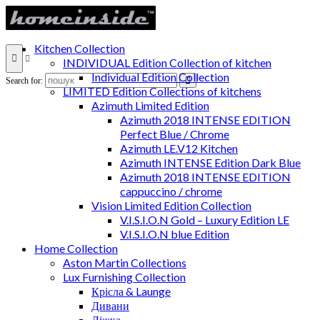
Kitchen Collection
INDIVIDUAL Edition Collection of kitchen
Individual Edition Collection
Search for:
LIMITED Edition Collections of kitchens
Azimuth Limited Edition
Azimuth 2018 INTENSE EDITION
Perfect Blue / Chrome
Azimuth LE.V12 Kitchen
Azimuth INTENSE Edition Dark Blue
Azimuth 2018 INTENSE EDITION
cappuccino / chrome
Vision Limited Edition Collection
V.I.S.I.O.N Gold – Luxury Edition LE
V.I.S.I.O.N blue Edition
Home Collection
Aston Martin Collections
Lux Furnishing Collection
Крісла & Launge
Дивани
Ліжка