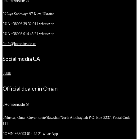
Homeinside ®
22-ya Sadovaya 97
Kiev, Ukraine
UA +38096 39 32 911 whatsApp
UA +38093 014 45 21 whatsApp
info@home-inside.ua
Social media UA
Official dealer in Oman
Homeinside ®
Muscat, Oman
Governorate/Bawshar/North Aludhaybah P.O. Box 3237, Postal Code
111
OMN +38093 014 45 21 whatsApp