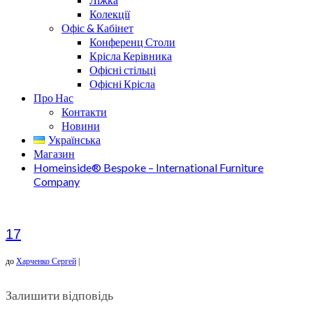
Колекції
Офіс & Кабінет
Конференц Столи
Крісла Керівника
Офісні стільці
Офісні Крісла
Про Нас
Контакти
Новини
Українська
Магазин
Homeinside® Bespoke – International Furniture
Company
17
до
Харченко Сергей
|
Залишити відповідь