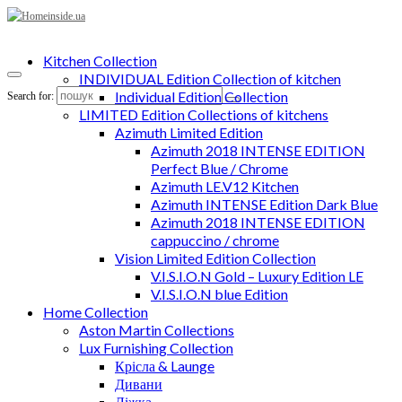
Kitchen Collection
INDIVIDUAL Edition Collection of kitchen
Individual Edition Collection
Search for:
LIMITED Edition Collections of kitchens
Azimuth Limited Edition
Azimuth 2018 INTENSE EDITION
Perfect Blue / Chrome
Azimuth LE.V12 Kitchen
Azimuth INTENSE Edition Dark Blue
Azimuth 2018 INTENSE EDITION
cappuccino / chrome
Vision Limited Edition Collection
V.I.S.I.O.N Gold – Luxury Edition LE
V.I.S.I.O.N blue Edition
Home Collection
Aston Martin Collections
Lux Furnishing Collection
Крісла & Launge
Дивани
Ліжка