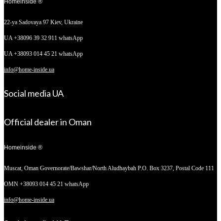
Homeinside ®
22-ya Sadovaya 97
Kiev, Ukraine
UA +38096 39 32 911 whatsApp
UA +38093 014 45 21 whatsApp
info@home-inside.ua
Social media UA
Official dealer in Oman
Homeinside ®
Muscat, Oman
Governorate/Bawshar/North Aludhaybah P.O. Box 3237, Postal Code 111
OMN +38093 014 45 21 whatsApp
info@home-inside.ua