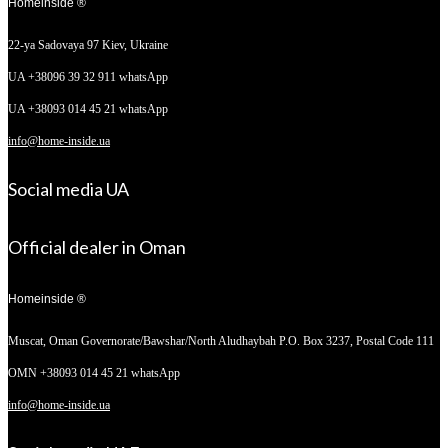
Homeinside ®
22-ya Sadovaya 97
Kiev, Ukraine
UA +38096 39 32 911 whatsApp
UA +38093 014 45 21 whatsApp
info@home-inside.ua
Social media UA
Official dealer in Oman
Homeinside ®
Muscat, Oman
Governorate/Bawshar/North Aludhaybah P.O. Box 3237, Postal Code 111
OMN +38093 014 45 21 whatsApp
info@home-inside.ua