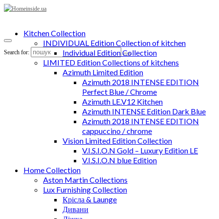
Kitchen Collection
INDIVIDUAL Edition Collection of kitchen
Individual Edition Collection
Search for:
LIMITED Edition Collections of kitchens
Azimuth Limited Edition
Azimuth 2018 INTENSE EDITION
Perfect Blue / Chrome
Azimuth LE.V12 Kitchen
Azimuth INTENSE Edition Dark Blue
Azimuth 2018 INTENSE EDITION
cappuccino / chrome
Vision Limited Edition Collection
V.I.S.I.O.N Gold – Luxury Edition LE
V.I.S.I.O.N blue Edition
Home Collection
Aston Martin Collections
Lux Furnishing Collection
Крісла & Launge
Дивани
Ліжка