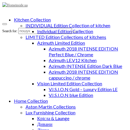
Kitchen Collection
INDIVIDUAL Edition Collection of kitchen
Individual Edition Collection
Search for:
LIMITED Edition Collections of kitchens
Azimuth Limited Edition
Azimuth 2018 INTENSE EDITION
Perfect Blue / Chrome
Azimuth LE.V12 Kitchen
Azimuth INTENSE Edition Dark Blue
Azimuth 2018 INTENSE EDITION
cappuccino / chrome
Vision Limited Edition Collection
V.I.S.I.O.N Gold – Luxury Edition LE
V.I.S.I.O.N blue Edition
Home Collection
Aston Martin Collections
Lux Furnishing Collection
Крісла & Launge
Дивани
Ліжка