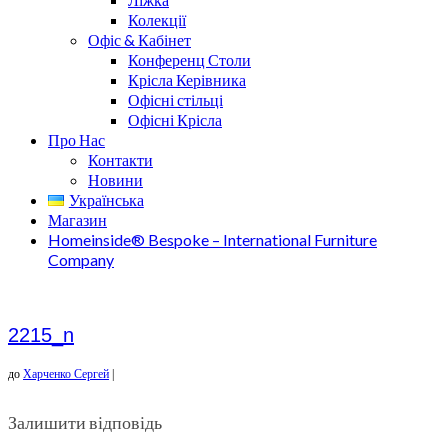
Колекції
Офіс & Кабінет
Конференц Столи
Крісла Керівника
Офісні стільці
Офісні Крісла
Про Нас
Контакти
Новини
Українська
Магазин
Homeinside® Bespoke – International Furniture
Company
2215_n
до
Харченко Сергей
|
Залишити відповідь