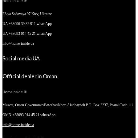
Homeinside ®
22-ya Sadovaya 97
Kiev, Ukraine
UA +38096 39 32 911 whatsApp
UA +38093 014 45 21 whatsApp
info@home-inside.ua
Social media UA
Official dealer in Oman
Homeinside ®
Muscat, Oman
Governorate/Bawshar/North Aludhaybah P.O. Box 3237, Postal Code 111
OMN +38093 014 45 21 whatsApp
info@home-inside.ua