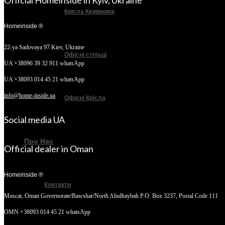
Official Homeinside in Kyiv, Ukraine
Крісла Керівника
Homeinside ®
22-ya Sadovaya 97
Kiev, Ukraine
Офісні стільці
UA +38096 39 32 911 whatsApp
UA +38093 014 45 21 whatsApp
info@home-inside.ua
Офісні Крісла
Social media UA
Про Нас
Official dealer in Oman
Homeinside ®
Контакти
Muscat, Oman
Governorate/Bawshar/North Aludhaybah P.O. Box 3237, Postal Code 111
OMN +38093 014 45 21 whatsApp