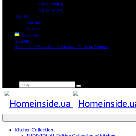
Офісні стільці
Офісні Крісла
Про Нас
Контакти
Новини
Українська
Магазин
Homeinside® Bespoke – International Furniture Company
Search for:
Kitchen Collection
INDIVIDUAL Edition Collection of kitchen