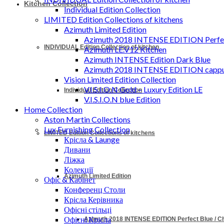
Kitchen Collection
Individual Edition Collection
LIMITED Edition Collections of kitchens
Azimuth Limited Edition
Azimuth 2018 INTENSE EDITION Perfec
INDIVIDUAL Edition Collection of kitchen
Azimuth LE.V12 Kitchen
Azimuth INTENSE Edition Dark Blue
Azimuth 2018 INTENSE EDITION cappu
Vision Limited Edition Collection
V.I.S.I.O.N Gold – Luxury Edition LE
Individual Edition Collection
V.I.S.I.O.N blue Edition
Home Collection
Aston Martin Collections
Lux Furnishing Collection
LIMITED Edition Collections of kitchens
Крісла & Launge
Дивани
Ліжка
Колекції
Azimuth Limited Edition
Офіс & Кабінет
Конференц Столи
Крісла Керівника
Офісні стільці
Офісні Крісла
Azimuth 2018 INTENSE EDITION Perfect Blue / 