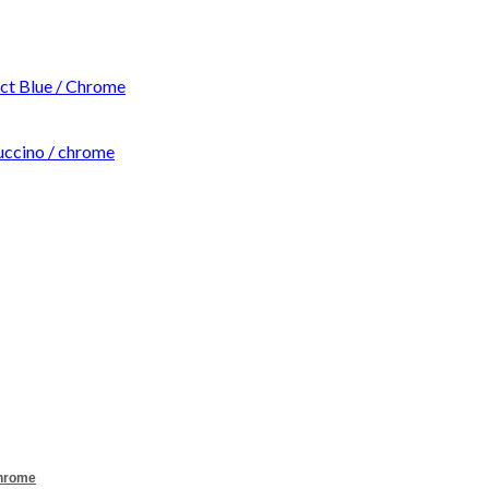
t Blue / Chrome
ccino / chrome
Chrome