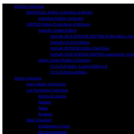
Kitchen Collection
INDIVIDUAL Edition Collection of kitchen
Individual Edition Collection
LIMITED Edition Collections of kitchens
Azimuth Limited Edition
Azimuth 2018 INTENSE EDITION Perfect Blue / Ch
Azimuth LE.V12 Kitchen
Azimuth INTENSE Edition Dark Blue
Azimuth 2018 INTENSE EDITION cappuccino / chr
Vision Limited Edition Collection
V.I.S.I.O.N Gold – Luxury Edition LE
V.I.S.I.O.N blue Edition
Home Collection
Aston Martin Collections
Lux Furnishing Collection
Крісла & Launge
Дивани
Ліжка
Колекції
Офіс & Кабінет
Конференц Столи
Крісла Керівника