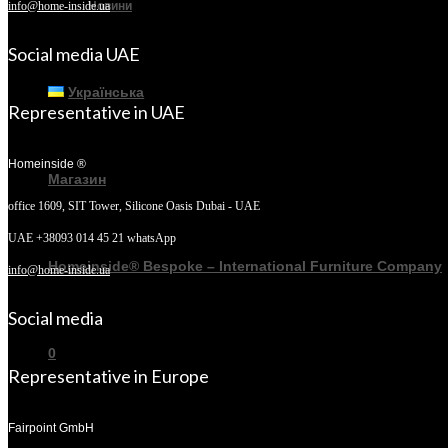
Новини
info@home-inside.ua
Social media UAE
Українська
Representative in UAE
Homeinside ®
Магазин
office 1609, SIT Tower,
Silicone Oasis Dubai - UAE
UAE +38093 014 45 21 whatsApp
Homeinside® Bespoke – International Furniture Company
info@home-inside.ua
Social media
0
Representative in Europe
Fairpoint GmbH