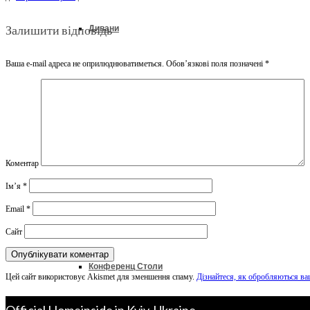
Залишити відповідь
Дивани
Ваша e-mail адреса не оприлюднюватиметься.
Обов’язкові поля позначені
*
Ліжка
Колекції
Коментар
Ім’я
*
Офіс & Кабінет
Email
*
Сайт
Конференц Столи
Цей сайт використовує Akismet для зменшення спаму.
Дізнайтеся, як обробляються ва