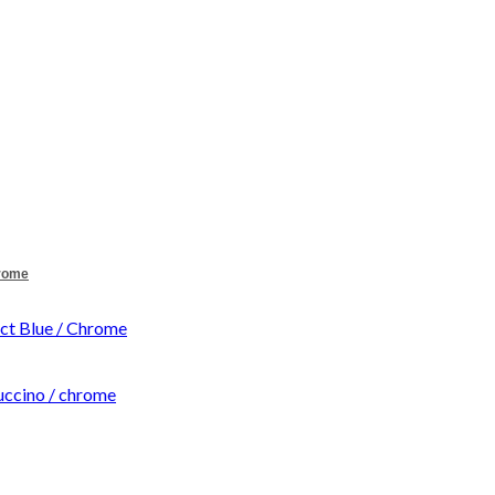
hrome
t Blue / Chrome
ccino / chrome