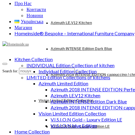
Про Нас
Контакти
Новини
Українська
Azimuth LE.V12 Kitchen
Магазин
Homeinside® Bespoke – International Furniture Company
Azimuth INTENSE Edition Dark Blue
Kitchen Collection
INDIVIDUAL Edition Collection of kitchen
Individual Edition Collection
Search for:
Azimuth 2018 INTENSE EDITION cappuccino / c
LIMITED Edition Collections of kitchens
Azimuth Limited Edition
Azimuth 2018 INTENSE EDITION Perfec
Azimuth LE.V12 Kitchen
Vision Limited Edition Collection
Azimuth INTENSE Edition Dark Blue
Azimuth 2018 INTENSE EDITION cappu
Vision Limited Edition Collection
V.I.S.I.O.N Gold – Luxury Edition LE
V.I.S.I.O.N blue Edition
V.I.S.I.O.N Gold – Luxury Edition LE
Home Collection