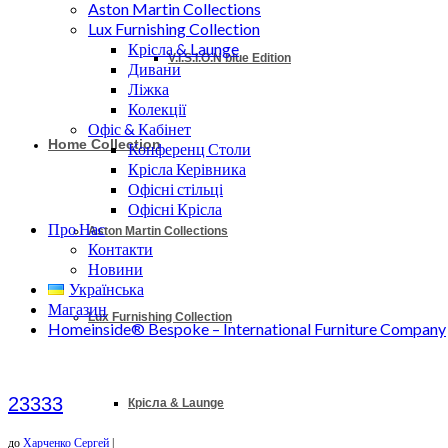
Aston Martin Collections
Lux Furnishing Collection
Крісла & Launge
V.I.S.I.O.N blue Edition
Дивани
Ліжка
Колекції
Офіс & Кабінет
Home Collection
Конференц Столи
Крісла Керівника
Офісні стільці
Офісні Крісла
Про Нас
Aston Martin Collections
Контакти
Новини
Українська
Магазин
Lux Furnishing Collection
Homeinside® Bespoke – International Furniture Company
23333
Крісла & Launge
до
Харченко Сергей
|