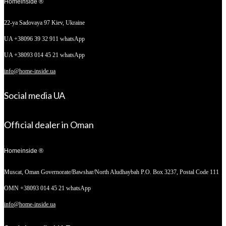
Homeinside ®
22-ya Sadovaya 97
Kiev, Ukraine
UA +38096 39 32 911 whatsApp
UA +38093 014 45 21 whatsApp
info@home-inside.ua
Social media UA
Official dealer in Oman
Homeinside ®
Muscat, Oman
Governorate/Bawshar/North Aludhaybah P.O. Box 3237, Postal Code 111
OMN +38093 014 45 21 whatsApp
info@home-inside.ua