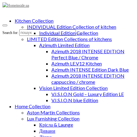
Kitchen Collection
INDIVIDUAL Edition Collection of kitchen
Individual Edition Collection
Search for:
LIMITED Edition Collections of kitchens
Azimuth Limited Edition
Azimuth 2018 INTENSE EDITION
Perfect Blue / Chrome
Azimuth LE.V12 Kitchen
Azimuth INTENSE Edition Dark Blue
Azimuth 2018 INTENSE EDITION
cappuccino / chrome
Vision Limited Edition Collection
V.I.S.I.O.N Gold – Luxury Edition LE
V.I.S.I.O.N blue Edition
Home Collection
Aston Martin Collections
Lux Furnishing Collection
Крісла & Launge
Дивани
Ліжка