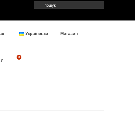
Search
for:
ас
Українська
Магазин
0
ny