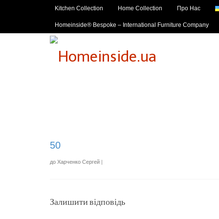
Kitchen Collection
Home Collection
Про Нас
Homeinside® Bespoke – International Furniture Company
50
до
Харченко Сергей
|
Залишити відповідь