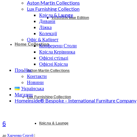
Aston Martin Collections
Lux Furnishing Collection
Крісла & Launge
V.I.S.I.O.N blue Edition
Дивани
Ліжка
Колекції
Офіс & Кабінет
Home Collection
Конференц Столи
Крісла Керівника
Офісні стільці
Офісні Крісла
Про Нас
Aston Martin Collections
Контакти
Новини
Українська
Магазин
Lux Furnishing Collection
Homeinside® Bespoke – International Furniture Company
6
Крісла & Launge
до
Харченко Сергей
|