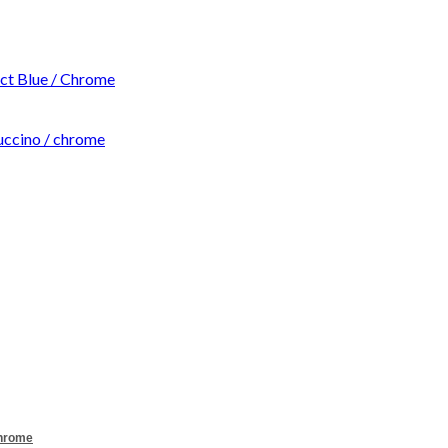
t Blue / Chrome
ccino / chrome
Chrome