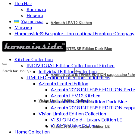
Про Нас
Контакти
Новини
Українська
Azimuth LE.V12 Kitchen
Магазин
Homeinside® Bespoke – International Furniture Company
Azimuth INTENSE Edition Dark Blue
Kitchen Collection
INDIVIDUAL Edition Collection of kitchen
Individual Edition Collection
Search for:
Azimuth 2018 INTENSE EDITION cappuccino / c
LIMITED Edition Collections of kitchens
Azimuth Limited Edition
Azimuth 2018 INTENSE EDITION Perfec
Azimuth LE.V12 Kitchen
Vision Limited Edition Collection
Azimuth INTENSE Edition Dark Blue
Azimuth 2018 INTENSE EDITION cappu
Vision Limited Edition Collection
V.I.S.I.O.N Gold – Luxury Edition LE
V.I.S.I.O.N blue Edition
V.I.S.I.O.N Gold – Luxury Edition LE
Home Collection