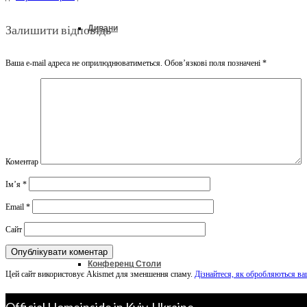
Залишити відповідь
Дивани
Ваша e-mail адреса не оприлюднюватиметься.
Обов’язкові поля позначені
*
Ліжка
Колекції
Коментар
Ім’я
*
Офіс & Кабінет
Email
*
Сайт
Конференц Столи
Цей сайт використовує Akismet для зменшення спаму.
Дізнайтеся, як обробляються ва