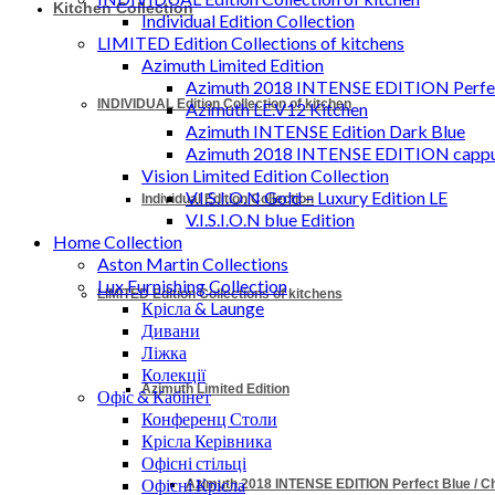
Kitchen Collection
Individual Edition Collection
LIMITED Edition Collections of kitchens
Azimuth Limited Edition
Azimuth 2018 INTENSE EDITION Perfec
INDIVIDUAL Edition Collection of kitchen
Azimuth LE.V12 Kitchen
Azimuth INTENSE Edition Dark Blue
Azimuth 2018 INTENSE EDITION cappu
Vision Limited Edition Collection
V.I.S.I.O.N Gold – Luxury Edition LE
Individual Edition Collection
V.I.S.I.O.N blue Edition
Home Collection
Aston Martin Collections
Lux Furnishing Collection
LIMITED Edition Collections of kitchens
Крісла & Launge
Дивани
Ліжка
Колекції
Azimuth Limited Edition
Офіс & Кабінет
Конференц Столи
Крісла Керівника
Офісні стільці
Офісні Крісла
Azimuth 2018 INTENSE EDITION Perfect Blue / 