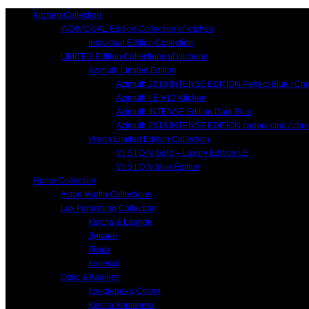
Kitchen Collection
INDIVIDUAL Edition Collection of kitchen
Individual Edition Collection
LIMITED Edition Collections of kitchens
Azimuth Limited Edition
Azimuth 2018 INTENSE EDITION Perfect Blue / Ch
Azimuth LE.V12 Kitchen
Azimuth INTENSE Edition Dark Blue
Azimuth 2018 INTENSE EDITION cappuccino / chr
Vision Limited Edition Collection
V.I.S.I.O.N Gold – Luxury Edition LE
V.I.S.I.O.N blue Edition
Home Collection
Aston Martin Collections
Lux Furnishing Collection
Крісла & Launge
Дивани
Ліжка
Колекції
Офіс & Кабінет
Конференц Столи
Крісла Керівника