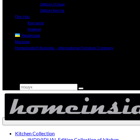
Офісні стільці
Офісні Крісла
Про Нас
Контакти
Новини
Українська
Магазин
Homeinside® Bespoke – International Furniture Company
Search for:
Kitchen Collection
INDIVIDUAL Edition Collection of kitchen