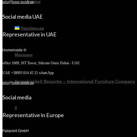
Новини
info@home-inside.ua
Social media UAE
Українська
Representative in UAE
Homeinside ®
Магазин
office 1609, SIT Tower,
Silicone Oasis Dubai - UAE
UAE +38093 014 45 21 whatsApp
Homeinside® Bespoke – International Furniture Company
info@home-inside.ua
Social media
0
Representative in Europe
Fairpoint GmbH