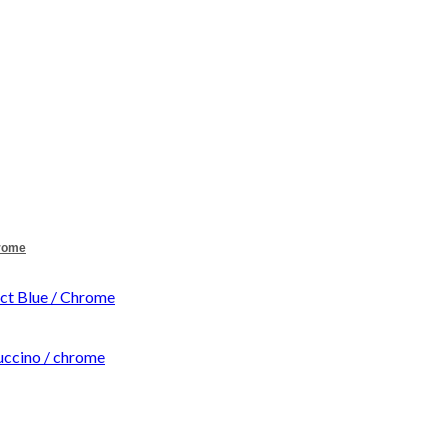
hrome
t Blue / Chrome
ccino / chrome