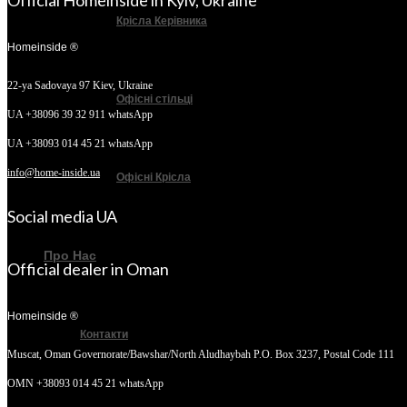
Official Homeinside in Kyiv, Ukraine
Крісла Керівника
Homeinside ®
22-ya Sadovaya 97
Kiev, Ukraine
Офісні стільці
UA +38096 39 32 911 whatsApp
UA +38093 014 45 21 whatsApp
info@home-inside.ua
Офісні Крісла
Social media UA
Про Нас
Official dealer in Oman
Homeinside ®
Контакти
Muscat, Oman
Governorate/Bawshar/North Aludhaybah P.O. Box 3237, Postal Code 111
OMN +38093 014 45 21 whatsApp