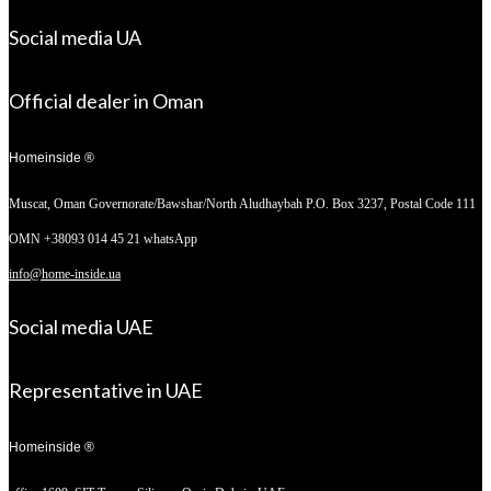
Social media UA
Official dealer in Oman
Homeinside ®
Muscat, Oman
Governorate/Bawshar/North Aludhaybah P.O. Box 3237, Postal Code 111
OMN +38093 014 45 21 whatsApp
info@home-inside.ua
Social media UAE
Representative in UAE
Homeinside ®