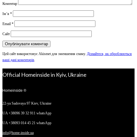
Коментар
Ім’я
*
Email
*
Сайт
Цей сайт використовує Akismet для зменшення спаму.
Дізнайтеся, як обробляються
ваші дані коментарів
.
Official Homeinside in Kyiv, Ukraine
Homeinside ®
22-ya Sadovaya 97
Kiev, Ukraine
UA +38096 39 32 911 whatsApp
UA +38093 014 45 21 whatsApp
info@home-inside.ua