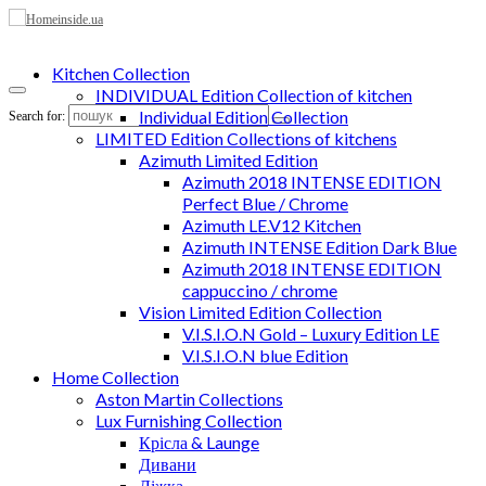
Kitchen Collection
INDIVIDUAL Edition Collection of kitchen
Individual Edition Collection
Search for:
LIMITED Edition Collections of kitchens
Azimuth Limited Edition
Azimuth 2018 INTENSE EDITION
Perfect Blue / Chrome
Azimuth LE.V12 Kitchen
Azimuth INTENSE Edition Dark Blue
Azimuth 2018 INTENSE EDITION
cappuccino / chrome
Vision Limited Edition Collection
V.I.S.I.O.N Gold – Luxury Edition LE
V.I.S.I.O.N blue Edition
Home Collection
Aston Martin Collections
Lux Furnishing Collection
Крісла & Launge
Дивани
Ліжка