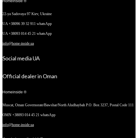
Homeinside ®
22-ya Sadovaya 97
Kiev, Ukraine
UA +38096 39 32 911 whatsApp
UA +38093 014 45 21 whatsApp
info@home-inside.ua
Social media UA
Official dealer in Oman
Homeinside ®
Muscat, Oman
Governorate/Bawshar/North Aludhaybah P.O. Box 3237, Postal Code 111
OMN +38093 014 45 21 whatsApp
info@home-inside.ua