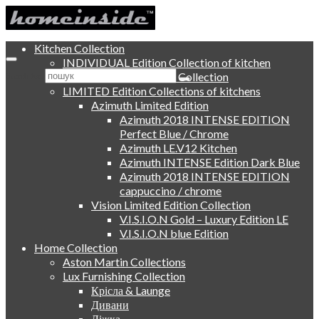
Kitchen Collection
INDIVIDUAL Edition Collection of kitchen
Individual Edition Collection
Search for:
LIMITED Edition Collections of kitchens
Azimuth Limited Edition
Azimuth 2018 INTENSE EDITION
Perfect Blue / Chrome
Azimuth LE.V12 Kitchen
Azimuth INTENSE Edition Dark Blue
Azimuth 2018 INTENSE EDITION
cappuccino / chrome
Vision Limited Edition Collection
V.I.S.I.O.N Gold – Luxury Edition LE
V.I.S.I.O.N blue Edition
Home Collection
Aston Martin Collections
Lux Furnishing Collection
Крісла & Launge
Дивани
Ліжка