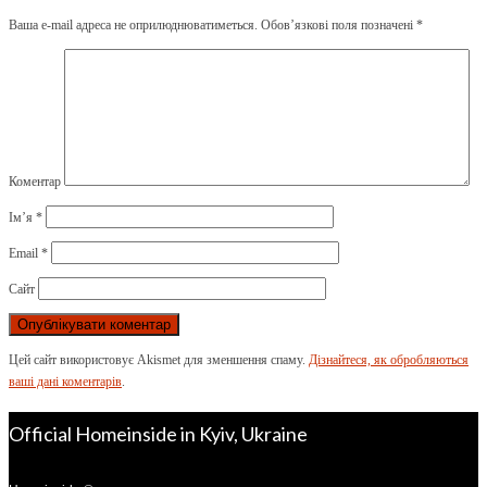
Ваша e-mail адреса не оприлюднюватиметься.
Обов’язкові поля позначені
*
Коментар
Ім’я
*
Email
*
Сайт
Цей сайт використовує Akismet для зменшення спаму.
Дізнайтеся, як обробляються
ваші дані коментарів
.
Official Homeinside in Kyiv, Ukraine