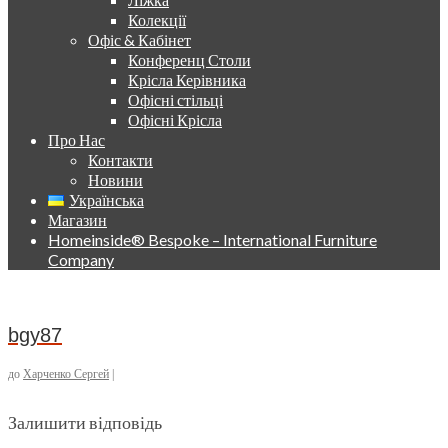
Колекції
Офіс & Кабінет
Конференц Столи
Крісла Керівника
Офісні стільці
Офісні Крісла
Про Нас
Контакти
Новини
Українська
Магазин
Homeinside® Bespoke – International Furniture
Company
bgy87
до
Харченко Сергей
|
Залишити відповідь