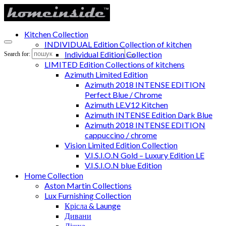
Kitchen Collection
INDIVIDUAL Edition Collection of kitchen
Individual Edition Collection
Search for:
LIMITED Edition Collections of kitchens
Azimuth Limited Edition
Azimuth 2018 INTENSE EDITION
Perfect Blue / Chrome
Azimuth LE.V12 Kitchen
Azimuth INTENSE Edition Dark Blue
Azimuth 2018 INTENSE EDITION
cappuccino / chrome
Vision Limited Edition Collection
V.I.S.I.O.N Gold – Luxury Edition LE
V.I.S.I.O.N blue Edition
Home Collection
Aston Martin Collections
Lux Furnishing Collection
Крісла & Launge
Дивани
Ліжка