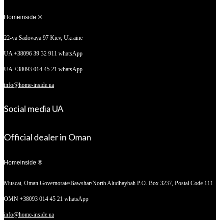
Homeinside ®
22-ya Sadovaya 97
Kiev, Ukraine
UA +38096 39 32 911 whatsApp
UA +38093 014 45 21 whatsApp
info@home-inside.ua
Social media UA
Official dealer in Oman
Homeinside ®
Muscat, Oman
Governorate/Bawshar/North Aludhaybah P.O. Box 3237, Postal Code 111
OMN +38093 014 45 21 whatsApp
info@home-inside.ua