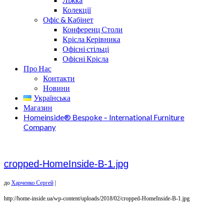
Колекції
Офіс & Кабінет
Конференц Столи
Крісла Керівника
Офісні стільці
Офісні Крісла
Про Нас
Контакти
Новини
Українська
Магазин
Homeinside® Bespoke – International Furniture
Company
cropped-HomeInside-B-1.jpg
до
Харченко Сергей
|
http://home-inside.ua/wp-content/uploads/2018/02/cropped-HomeInside-B-1.jpg