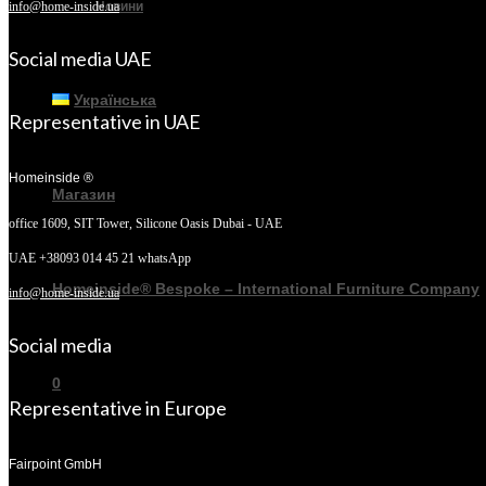
Новини
info@home-inside.ua
Social media UAE
Українська
Representative in UAE
Homeinside ®
Магазин
office 1609, SIT Tower,
Silicone Oasis Dubai - UAE
UAE +38093 014 45 21 whatsApp
Homeinside® Bespoke – International Furniture Company
info@home-inside.ua
Social media
0
Representative in Europe
Fairpoint GmbH