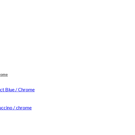
hrome
t Blue / Chrome
ccino / chrome