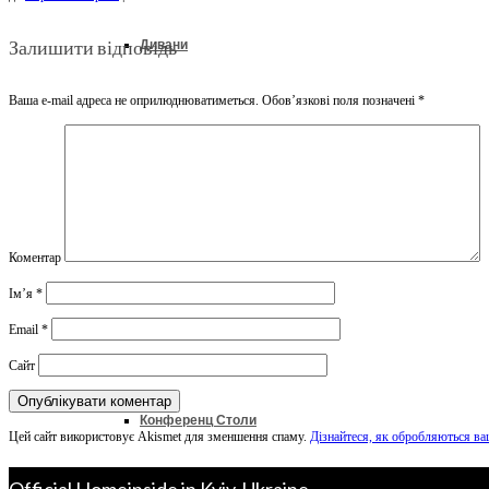
Залишити відповідь
Дивани
Ваша e-mail адреса не оприлюднюватиметься.
Обов’язкові поля позначені
*
Ліжка
Колекції
Коментар
Ім’я
*
Офіс & Кабінет
Email
*
Сайт
Конференц Столи
Цей сайт використовує Akismet для зменшення спаму.
Дізнайтеся, як обробляються ва