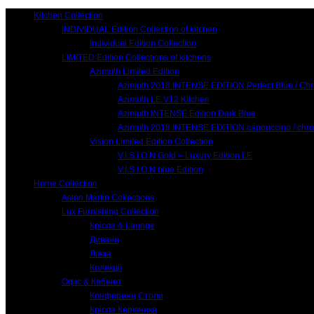
Kitchen Collection
INDIVIDUAL Edition Collection of kitchen
Individual Edition Collection
LIMITED Edition Collections of kitchens
Azimuth Limited Edition
Azimuth 2018 INTENSE EDITION Perfect Blue / Ch
Azimuth LE.V12 Kitchen
Azimuth INTENSE Edition Dark Blue
Azimuth 2018 INTENSE EDITION cappuccino / chr
Vision Limited Edition Collection
V.I.S.I.O.N Gold – Luxury Edition LE
V.I.S.I.O.N blue Edition
Home Collection
Aston Martin Collections
Lux Furnishing Collection
Крісла & Launge
Дивани
Ліжка
Колекції
Офіс & Кабінет
Конференц Столи
Крісла Керівника