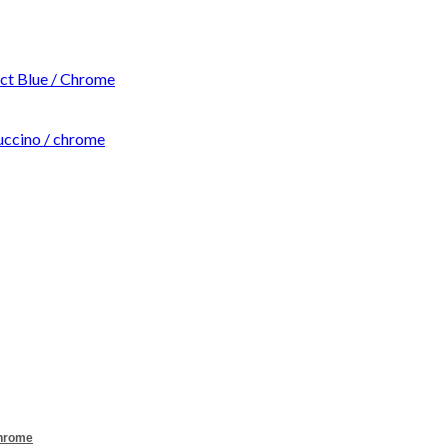
t Blue / Chrome
ccino / chrome
Chrome