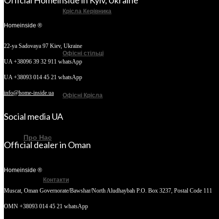
Official Homeinside in Kyiv, Ukraine
Крісла Керівника
Homeinside ®
22-ya Sadovaya 97
Kiev, Ukraine
Офісні стільці
UA +38096 39 32 911 whatsApp
UA +38093 014 45 21 whatsApp
info@home-inside.ua
Офісні Крісла
Social media UA
Про Нас
Official dealer in Oman
Homeinside ®
Контакти
Muscat, Oman
Governorate/Bawshar/North Aludhaybah P.O. Box 3237, Postal Code 111
OMN +38093 014 45 21 whatsApp