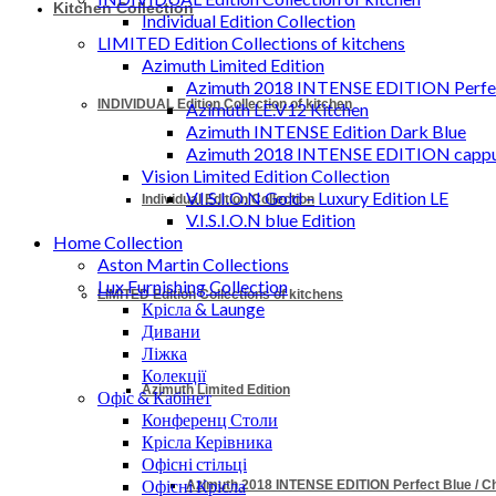
Kitchen Collection
Individual Edition Collection
LIMITED Edition Collections of kitchens
Azimuth Limited Edition
Azimuth 2018 INTENSE EDITION Perfec
INDIVIDUAL Edition Collection of kitchen
Azimuth LE.V12 Kitchen
Azimuth INTENSE Edition Dark Blue
Azimuth 2018 INTENSE EDITION cappu
Vision Limited Edition Collection
V.I.S.I.O.N Gold – Luxury Edition LE
Individual Edition Collection
V.I.S.I.O.N blue Edition
Home Collection
Aston Martin Collections
Lux Furnishing Collection
LIMITED Edition Collections of kitchens
Крісла & Launge
Дивани
Ліжка
Колекції
Azimuth Limited Edition
Офіс & Кабінет
Конференц Столи
Крісла Керівника
Офісні стільці
Офісні Крісла
Azimuth 2018 INTENSE EDITION Perfect Blue / 