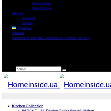
Офісні стільці
Офісні Крісла
Про Нас
Контакти
Новини
Українська
Магазин
Homeinside® Bespoke – International Furniture Company
Search for:
Kitchen Collection
INDIVIDUAL Edition Collection of kitchen