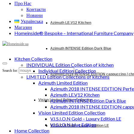
Про Нас
Контакти
Новини
Українська
Azimuth LE.V12 Kitchen
Магазин
Homeinside® Bespoke – International Furniture Company
Azimuth INTENSE Edition Dark Blue
Kitchen Collection
INDIVIDUAL Edition Collection of kitchen
Individual Edition Collection
Search for:
Azimuth 2018 INTENSE EDITION cappuccino / c
LIMITED Edition Collections of kitchens
Azimuth Limited Edition
Azimuth 2018 INTENSE EDITION Perfec
Azimuth LE.V12 Kitchen
Vision Limited Edition Collection
Azimuth INTENSE Edition Dark Blue
Azimuth 2018 INTENSE EDITION cappu
Vision Limited Edition Collection
V.I.S.I.O.N Gold – Luxury Edition LE
V.I.S.I.O.N blue Edition
V.I.S.I.O.N Gold – Luxury Edition LE
Home Collection