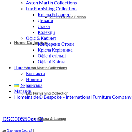
Aston Martin Collections
Lux Furnishing Collection
Крісла & Launge
V.I.S.I.O.N blue Edition
Дивани
Ліжка
Колекції
Офіс & Кабінет
Home Collection
Конференц Столи
Крісла Керівника
Офісні стільці
Офісні Крісла
Про Нас
Aston Martin Collections
Контакти
Новини
Українська
Магазин
Lux Furnishing Collection
Homeinside® Bespoke – International Furniture Company
DSC00550кап2
Крісла & Launge
до
Харченко Сергей
|