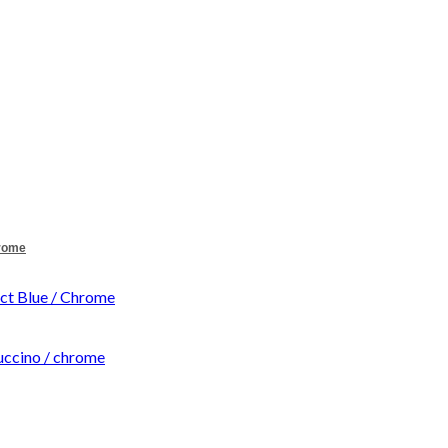
hrome
t Blue / Chrome
ccino / chrome