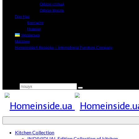
Офісні стільці
Офісні Крісла
Про Нас
Контакти
Новини
Українська
Магазин
Homeinside® Bespoke – International Furniture Company
Search for:
Kitchen Collection
INDIVIDUAL Edition Collection of kitchen