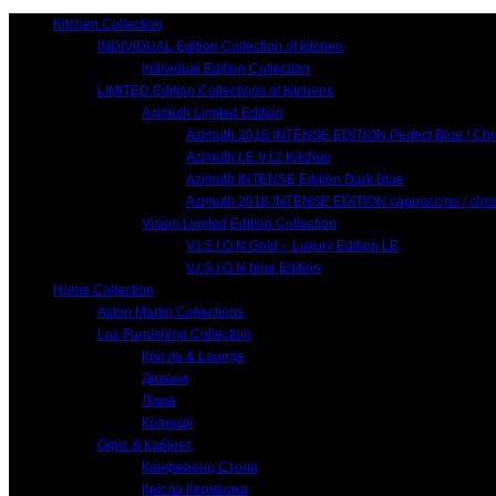
Kitchen Collection
INDIVIDUAL Edition Collection of kitchen
Individual Edition Collection
LIMITED Edition Collections of kitchens
Azimuth Limited Edition
Azimuth 2018 INTENSE EDITION Perfect Blue / Ch
Azimuth LE.V12 Kitchen
Azimuth INTENSE Edition Dark Blue
Azimuth 2018 INTENSE EDITION cappuccino / chr
Vision Limited Edition Collection
V.I.S.I.O.N Gold – Luxury Edition LE
V.I.S.I.O.N blue Edition
Home Collection
Aston Martin Collections
Lux Furnishing Collection
Крісла & Launge
Дивани
Ліжка
Колекції
Офіс & Кабінет
Конференц Столи
Крісла Керівника