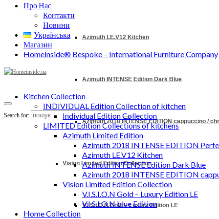
Про Нас
Контакти
Новини
Українська
Azimuth LE.V12 Kitchen
Магазин
Homeinside® Bespoke – International Furniture Company
Azimuth INTENSE Edition Dark Blue
Kitchen Collection
INDIVIDUAL Edition Collection of kitchen
Individual Edition Collection
Search for:
Azimuth 2018 INTENSE EDITION cappuccino / c
LIMITED Edition Collections of kitchens
Azimuth Limited Edition
Azimuth 2018 INTENSE EDITION Perfec
Azimuth LE.V12 Kitchen
Vision Limited Edition Collection
Azimuth INTENSE Edition Dark Blue
Azimuth 2018 INTENSE EDITION cappu
Vision Limited Edition Collection
V.I.S.I.O.N Gold – Luxury Edition LE
V.I.S.I.O.N blue Edition
V.I.S.I.O.N Gold – Luxury Edition LE
Home Collection