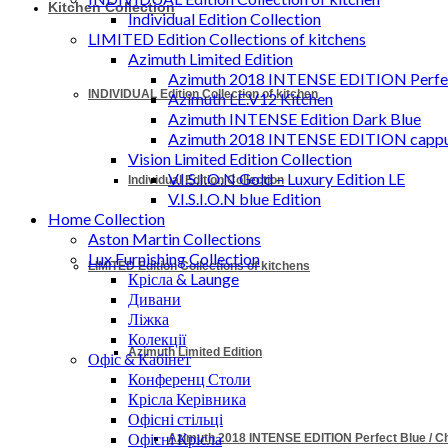
Kitchen Collection
Individual Edition Collection
LIMITED Edition Collections of kitchens
Azimuth Limited Edition
Azimuth 2018 INTENSE EDITION Perfec
INDIVIDUAL Edition Collection of kitchen
Azimuth LE.V12 Kitchen
Azimuth INTENSE Edition Dark Blue
Azimuth 2018 INTENSE EDITION cappu
Vision Limited Edition Collection
V.I.S.I.O.N Gold – Luxury Edition LE
Individual Edition Collection
V.I.S.I.O.N blue Edition
Home Collection
Aston Martin Collections
Lux Furnishing Collection
LIMITED Edition Collections of kitchens
Крісла & Launge
Дивани
Ліжка
Колекції
Azimuth Limited Edition
Офіс & Кабінет
Конференц Столи
Крісла Керівника
Офісні стільці
Офісні Крісла
Azimuth 2018 INTENSE EDITION Perfect Blue / 