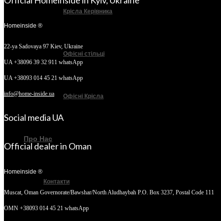
Official Homeinside in Kyiv, Ukraine
Крісла Керівника
Homeinside ®
22-ya Sadovaya 97
Kiev, Ukraine
Офісні стільці
UA +38096 39 32 911 whatsApp
UA +38093 014 45 21 whatsApp
info@home-inside.ua
Офісні Крісла
Social media UA
Про Нас
Official dealer in Oman
Homeinside ®
Контакти
Muscat, Oman
Governorate/Bawshar/North Aludhaybah P.O. Box 3237, Postal Code 111
OMN +38093 014 45 21 whatsApp