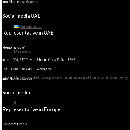
Новини
info@home-inside.ua
Social media UAE
Українська
Representative in UAE
Homeinside ®
Магазин
office 1609, SIT Tower,
Silicone Oasis Dubai - UAE
UAE +38093 014 45 21 whatsApp
Homeinside® Bespoke – International Furniture Company
info@home-inside.ua
Social media
0
Representative in Europe
Fairpoint GmbH