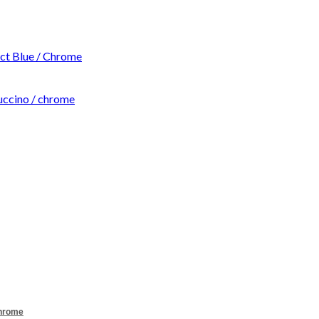
t Blue / Chrome
ccino / chrome
Chrome