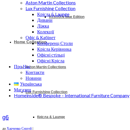
Aston Martin Collections
Lux Furnishing Collection
Крісла & Launge
V.I.S.I.O.N blue Edition
Дивани
Ліжка
Колекції
Офіс & Кабінет
Home Collection
Конференц Столи
Крісла Керівника
Офісні стільці
Офісні Крісла
Про Нас
Aston Martin Collections
Контакти
Новини
Українська
Магазин
Lux Furnishing Collection
Homeinside® Bespoke – International Furniture Company
g6
Крісла & Launge
до
Харченко Сергей
|