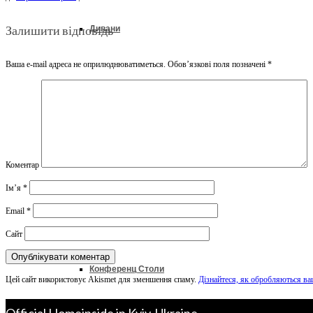
Залишити відповідь
Дивани
Ваша e-mail адреса не оприлюднюватиметься.
Обов’язкові поля позначені
*
Ліжка
Колекції
Коментар
Ім’я
*
Офіс & Кабінет
Email
*
Сайт
Конференц Столи
Цей сайт використовує Akismet для зменшення спаму.
Дізнайтеся, як обробляються ва