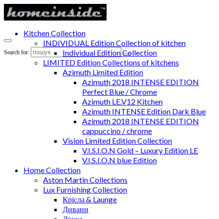
Kitchen Collection
INDIVIDUAL Edition Collection of kitchen
Individual Edition Collection
Search for:
LIMITED Edition Collections of kitchens
Azimuth Limited Edition
Azimuth 2018 INTENSE EDITION
Perfect Blue / Chrome
Azimuth LE.V12 Kitchen
Azimuth INTENSE Edition Dark Blue
Azimuth 2018 INTENSE EDITION
cappuccino / chrome
Vision Limited Edition Collection
V.I.S.I.O.N Gold – Luxury Edition LE
V.I.S.I.O.N blue Edition
Home Collection
Aston Martin Collections
Lux Furnishing Collection
Крісла & Launge
Дивани
Ліжка