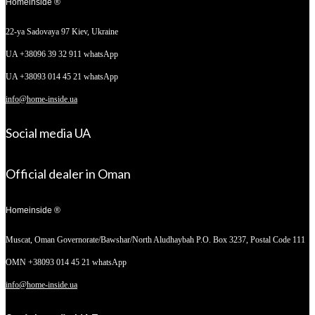
Homeinside ®
22-ya Sadovaya 97
Kiev, Ukraine
UA +38096 39 32 911 whatsApp
UA +38093 014 45 21 whatsApp
info@home-inside.ua
Social media UA
Official dealer in Oman
Homeinside ®
Muscat, Oman
Governorate/Bawshar/North Aludhaybah P.O. Box 3237, Postal Code 111
OMN +38093 014 45 21 whatsApp
info@home-inside.ua