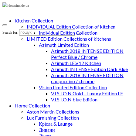
Kitchen Collection
INDIVIDUAL Edition Collection of kitchen
Individual Edition Collection
Search for:
LIMITED Edition Collections of kitchens
Azimuth Limited Edition
Azimuth 2018 INTENSE EDITION
Perfect Blue / Chrome
Azimuth LE.V12 Kitchen
Azimuth INTENSE Edition Dark Blue
Azimuth 2018 INTENSE EDITION
cappuccino / chrome
Vision Limited Edition Collection
V.I.S.I.O.N Gold – Luxury Edition LE
V.I.S.I.O.N blue Edition
Home Collection
Aston Martin Collections
Lux Furnishing Collection
Крісла & Launge
Дивани
Ліжка