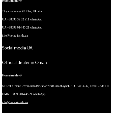
Homeinside ®
22-ya Sadovaya 97
Kiev, Ukraine
UA +38096 39 32 911 whatsApp
UA +38093 014 45 21 whatsApp
info@home-inside.ua
Social media UA
Official dealer in Oman
Homeinside ®
Muscat, Oman
Governorate/Bawshar/North Aludhaybah P.O. Box 3237, Postal Code 111
OMN +38093 014 45 21 whatsApp
info@home-inside.ua