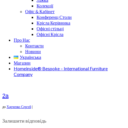
Колекції
Офіс & Кабінет
Конференц Столи
Крісла Керівника
Офісні стільці
Офісні Крісла
Про Нас
Контакти
Новини
Українська
Магазин
Homeinside® Bespoke – International Furniture
Company
2a
до
Харченко Сергей
|
Залишити відповідь