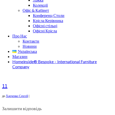
Колекції
Офіс & Кабінет
Конференц Столи
Крісла Керівника
Офісні стільці
Офісні Крісла
Про Нас
Контакти
Новини
Українська
Магазин
Homeinside® Bespoke – International Furniture
Company
11
до
Харченко Сергей
|
Залишити відповідь