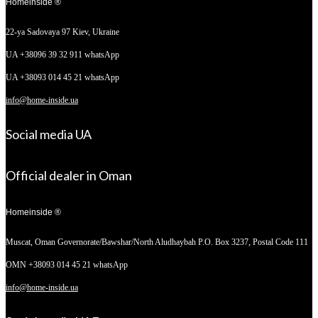
Homeinside ®
22-ya Sadovaya 97
Kiev, Ukraine
UA +38096 39 32 911 whatsApp
UA +38093 014 45 21 whatsApp
info@home-inside.ua
Social media UA
Official dealer in Oman
Homeinside ®
Muscat, Oman
Governorate/Bawshar/North Aludhaybah P.O. Box 3237, Postal Code 111
OMN +38093 014 45 21 whatsApp
info@home-inside.ua