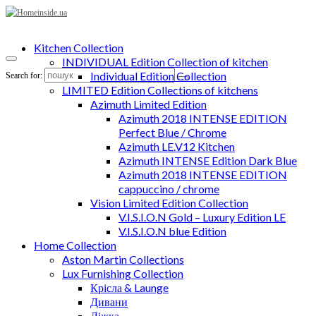
Kitchen Collection
INDIVIDUAL Edition Collection of kitchen
Individual Edition Collection
Search for:
LIMITED Edition Collections of kitchens
Azimuth Limited Edition
Azimuth 2018 INTENSE EDITION
Perfect Blue / Chrome
Azimuth LE.V12 Kitchen
Azimuth INTENSE Edition Dark Blue
Azimuth 2018 INTENSE EDITION
cappuccino / chrome
Vision Limited Edition Collection
V.I.S.I.O.N Gold – Luxury Edition LE
V.I.S.I.O.N blue Edition
Home Collection
Aston Martin Collections
Lux Furnishing Collection
Крісла & Launge
Дивани
Ліжка