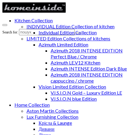
Kitchen Collection
INDIVIDUAL Edition Collection of kitchen
Individual Edition Collection
Search for:
LIMITED Edition Collections of kitchens
Azimuth Limited Edition
Azimuth 2018 INTENSE EDITION
Perfect Blue / Chrome
Azimuth LE.V12 Kitchen
Azimuth INTENSE Edition Dark Blue
Azimuth 2018 INTENSE EDITION
cappuccino / chrome
Vision Limited Edition Collection
V.I.S.I.O.N Gold – Luxury Edition LE
V.I.S.I.O.N blue Edition
Home Collection
Aston Martin Collections
Lux Furnishing Collection
Крісла & Launge
Дивани
Ліжка