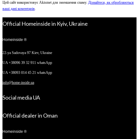
Цей сайт використовує Akismet для зменшення спаму.
Дізнайтеся, як обробляються
ваші дані коментарів
.
Official Homeinside in Kyiv, Ukraine
Homeinside ®
22-ya Sadovaya 97
Kiev, Ukraine
UA +38096 39 32 911 whatsApp
UA +38093 014 45 21 whatsApp
info@home-inside.ua
Social media UA
Official dealer in Oman
Homeinside ®