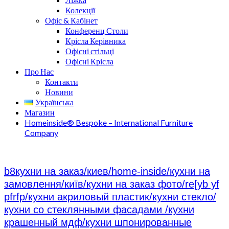
Колекції
Офіс & Кабінет
Конференц Столи
Крісла Керівника
Офісні стільці
Офісні Крісла
Про Нас
Контакти
Новини
Українська
Магазин
Homeinside® Bespoke – International Furniture
Company
b8кухни на заказ/киев/home-inside/кухни на
замовлення/київ/кухни на заказ фото/re[yb yf
pfrfp/кухни акриловый пластик/кухни стекло/
кухни со стеклянными фасадами /кухни
крашенный мдф/кухни шпонированные