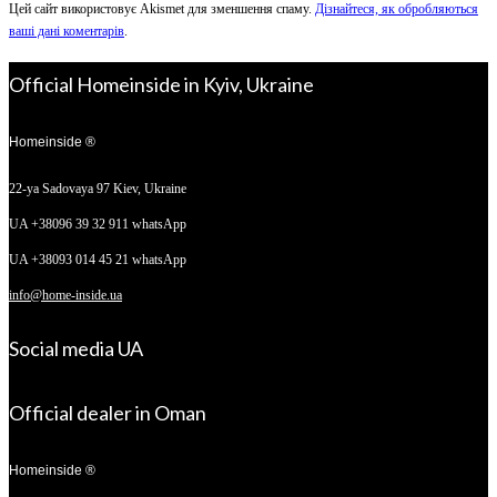
Цей сайт використовує Akismet для зменшення спаму.
Дізнайтеся, як обробляються
ваші дані коментарів
.
Official Homeinside in Kyiv, Ukraine
Homeinside ®
22-ya Sadovaya 97
Kiev, Ukraine
UA +38096 39 32 911 whatsApp
UA +38093 014 45 21 whatsApp
info@home-inside.ua
Social media UA
Official dealer in Oman
Homeinside ®