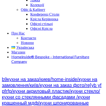
Колекції
Офіс & Кабінет
Конференц Столи
Крісла Керівника
Офісні стільці
Офісні Крісла
Про Нас
Контакти
Новини
Українська
Магазин
Homeinside® Bespoke – International Furniture
Company
b9кухни на заказ/киев/home-inside/кухни на
замовлення/київ/кухни на заказ фото/re[yb yf
pfrfp/кухни акриловый пластик/кухни стекло/
кухни со стеклянными фасадами /кухни
крашенный мдф/кухни шпонированные