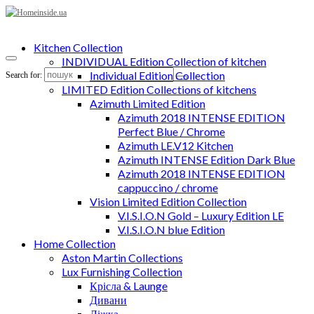
Kitchen Collection
INDIVIDUAL Edition Collection of kitchen
Individual Edition Collection
Search for:
LIMITED Edition Collections of kitchens
Azimuth Limited Edition
Azimuth 2018 INTENSE EDITION
Perfect Blue / Chrome
Azimuth LE.V12 Kitchen
Azimuth INTENSE Edition Dark Blue
Azimuth 2018 INTENSE EDITION
cappuccino / chrome
Vision Limited Edition Collection
V.I.S.I.O.N Gold – Luxury Edition LE
V.I.S.I.O.N blue Edition
Home Collection
Aston Martin Collections
Lux Furnishing Collection
Крісла & Launge
Дивани
Ліжка