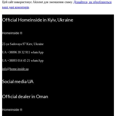
Цей сайт використовує Akismet для зменшення спаму.
Дізнайтеся, як обробляються
ваші дані коментарів
.
Official Homeinside in Kyiv, Ukraine
Homeinside ®
22-ya Sadovaya 97
Kiev, Ukraine
UA +38096 39 32 911 whatsApp
UA +38093 014 45 21 whatsApp
info@home-inside.ua
Social media UA
Official dealer in Oman
Homeinside ®