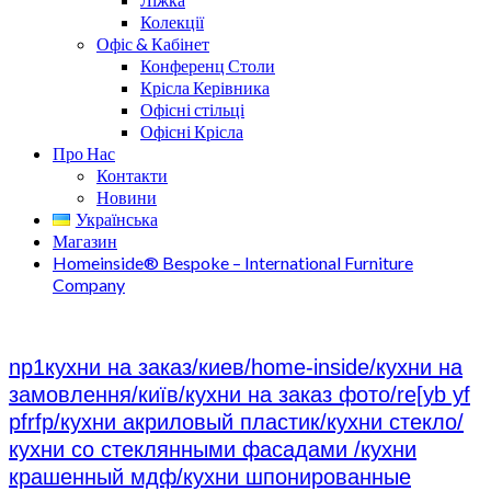
Колекції
Офіс & Кабінет
Конференц Столи
Крісла Керівника
Офісні стільці
Офісні Крісла
Про Нас
Контакти
Новини
Українська
Магазин
Homeinside® Bespoke – International Furniture
Company
np1кухни на заказ/киев/home-inside/кухни на
замовлення/київ/кухни на заказ фото/re[yb yf
pfrfp/кухни акриловый пластик/кухни стекло/
кухни со стеклянными фасадами /кухни
крашенный мдф/кухни шпонированные