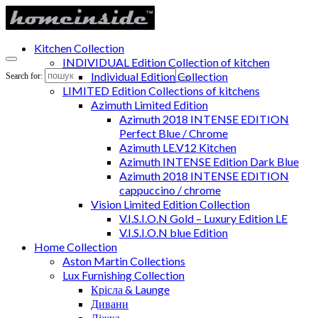
Kitchen Collection
INDIVIDUAL Edition Collection of kitchen
Individual Edition Collection
Search for:
LIMITED Edition Collections of kitchens
Azimuth Limited Edition
Azimuth 2018 INTENSE EDITION
Perfect Blue / Chrome
Azimuth LE.V12 Kitchen
Azimuth INTENSE Edition Dark Blue
Azimuth 2018 INTENSE EDITION
cappuccino / chrome
Vision Limited Edition Collection
V.I.S.I.O.N Gold – Luxury Edition LE
V.I.S.I.O.N blue Edition
Home Collection
Aston Martin Collections
Lux Furnishing Collection
Крісла & Launge
Дивани
Ліжка