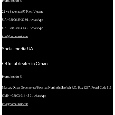
Homeinside ®
22-ya Sadovaya 97
Kiev, Ukraine
UA +38096 39 32 911 whatsApp
UA +38093 014 45 21 whatsApp
info@home-inside.ua
Social media UA
Official dealer in Oman
Homeinside ®
Muscat, Oman
Governorate/Bawshar/North Aludhaybah P.O. Box 3237, Postal Code 111
OMN +38093 014 45 21 whatsApp
info@home-inside.ua