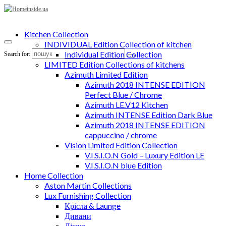
Kitchen Collection
INDIVIDUAL Edition Collection of kitchen
Individual Edition Collection
Search for:
LIMITED Edition Collections of kitchens
Azimuth Limited Edition
Azimuth 2018 INTENSE EDITION
Perfect Blue / Chrome
Azimuth LE.V12 Kitchen
Azimuth INTENSE Edition Dark Blue
Azimuth 2018 INTENSE EDITION
cappuccino / chrome
Vision Limited Edition Collection
V.I.S.I.O.N Gold – Luxury Edition LE
V.I.S.I.O.N blue Edition
Home Collection
Aston Martin Collections
Lux Furnishing Collection
Крісла & Launge
Дивани
Ліжка