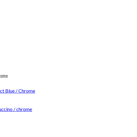
hrome
t Blue / Chrome
ccino / chrome