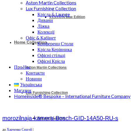
Aston Martin Collections
Lux Furnishing Collection
Крісла & Launge
V.I.S.I.O.N blue Edition
Дивани
Ліжка
Колекції
Офіс & Кабінет
Home Collection
Конференц Столи
Крісла Керівника
Офісні стільці
Офісні Крісла
Про Нас
Aston Martin Collections
Контакти
Новини
Українська
Магазин
Lux Furnishing Collection
Homeinside® Bespoke – International Furniture Company
morozilnaja-kamera-Bosch-GID-14A50-RU-s
Крісла & Launge
до
Харченко Сергей
|