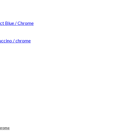
t Blue / Chrome
ccino / chrome
Chrome