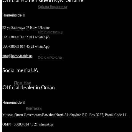
Official Homeinside in Kyiv, Ukraine
Крісла Керівника
Homeinside ®
22-ya Sadovaya 97
Kiev, Ukraine
Офісні стільці
UA +38096 39 32 911 whatsApp
UA +38093 014 45 21 whatsApp
info@home-inside.ua
Офісні Крісла
Social media UA
Про Нас
Official dealer in Oman
Homeinside ®
Контакти
Muscat, Oman
Governorate/Bawshar/North Aludhaybah P.O. Box 3237, Postal Code 111
OMN +38093 014 45 21 whatsApp