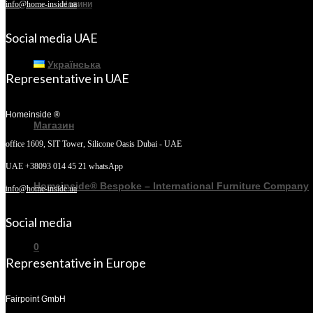
Новини
info@home-inside.ua
Social media UAE
Українська
Representative in UAE
Homeinside ®
Магазин
office 1609, SIT Tower,
Silicone Oasis Dubai - UAE
UAE +38093 014 45 21 whatsApp
Homeinside® Bespoke – International Furniture Company
info@home-inside.ua
Social media
0
Representative in Europe
Fairpoint GmbH