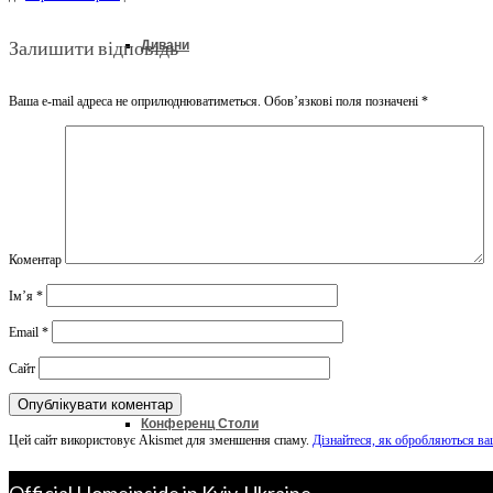
Залишити відповідь
Дивани
Ваша e-mail адреса не оприлюднюватиметься.
Обов’язкові поля позначені
*
Ліжка
Колекції
Коментар
Ім’я
*
Офіс & Кабінет
Email
*
Сайт
Конференц Столи
Цей сайт використовує Akismet для зменшення спаму.
Дізнайтеся, як обробляються ва