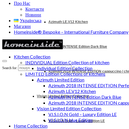
Про Нас
Контакти
Новини
Українська
Azimuth LE.V12 Kitchen
Магазин
Homeinside® Bespoke – International Furniture Company
Azimuth INTENSE Edition Dark Blue
Kitchen Collection
INDIVIDUAL Edition Collection of kitchen
Individual Edition Collection
Search for:
Azimuth 2018 INTENSE EDITION cappuccino / c
LIMITED Edition Collections of kitchens
Azimuth Limited Edition
Azimuth 2018 INTENSE EDITION Perfec
Azimuth LE.V12 Kitchen
Vision Limited Edition Collection
Azimuth INTENSE Edition Dark Blue
Azimuth 2018 INTENSE EDITION cappu
Vision Limited Edition Collection
V.I.S.I.O.N Gold – Luxury Edition LE
V.I.S.I.O.N blue Edition
V.I.S.I.O.N Gold – Luxury Edition LE
Home Collection