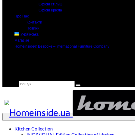
Офісні стільці
Офісні Крісла
Про Нас
Контакти
Новини
Українська
Магазин
Homeinside® Bespoke – International Furniture Company
Search for:
Kitchen Collection
INDIVIDUAL Edition Collection of kitchen