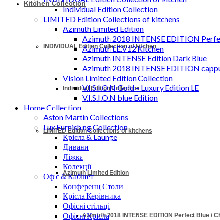
Kitchen Collection
Individual Edition Collection
LIMITED Edition Collections of kitchens
Azimuth Limited Edition
Azimuth 2018 INTENSE EDITION Perfec
INDIVIDUAL Edition Collection of kitchen
Azimuth LE.V12 Kitchen
Azimuth INTENSE Edition Dark Blue
Azimuth 2018 INTENSE EDITION cappu
Vision Limited Edition Collection
V.I.S.I.O.N Gold – Luxury Edition LE
Individual Edition Collection
V.I.S.I.O.N blue Edition
Home Collection
Aston Martin Collections
Lux Furnishing Collection
LIMITED Edition Collections of kitchens
Крісла & Launge
Дивани
Ліжка
Колекції
Azimuth Limited Edition
Офіс & Кабінет
Конференц Столи
Крісла Керівника
Офісні стільці
Офісні Крісла
Azimuth 2018 INTENSE EDITION Perfect Blue / 