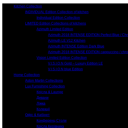
Kitchen Collection
INDIVIDUAL Edition Collection of kitchen
Individual Edition Collection
LIMITED Edition Collections of kitchens
Azimuth Limited Edition
Azimuth 2018 INTENSE EDITION Perfect Blue / Ch
Azimuth LE.V12 Kitchen
Azimuth INTENSE Edition Dark Blue
Azimuth 2018 INTENSE EDITION cappuccino / chr
Vision Limited Edition Collection
V.I.S.I.O.N Gold – Luxury Edition LE
V.I.S.I.O.N blue Edition
Home Collection
Aston Martin Collections
Lux Furnishing Collection
Крісла & Launge
Дивани
Ліжка
Колекції
Офіс & Кабінет
Конференц Столи
Крісла Керівника