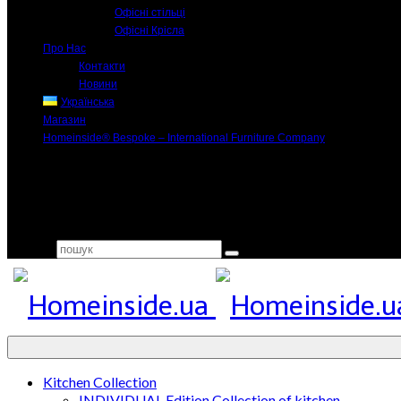
Офісні стільці
Офісні Крісла
Про Нас
Контакти
Новини
Українська
Магазин
Homeinside® Bespoke – International Furniture Company
Search for:
Kitchen Collection
INDIVIDUAL Edition Collection of kitchen