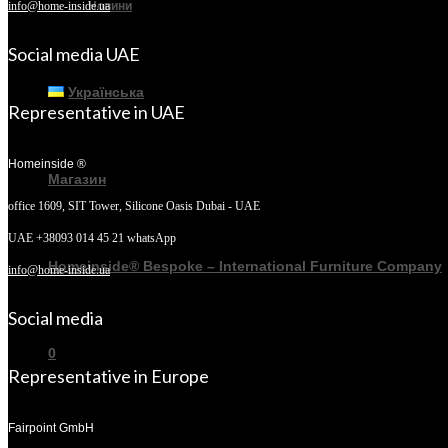
Новини
info@home-inside.ua
Social media UAE
Українська
Representative in UAE
Homeinside ®
Магазин
office 1609, SIT Tower,
Silicone Oasis Dubai - UAE
UAE +38093 014 45 21 whatsApp
Homeinside® Bespoke – International Furniture Company
info@home-inside.ua
Social media
0
Representative in Europe
Fairpoint GmbH