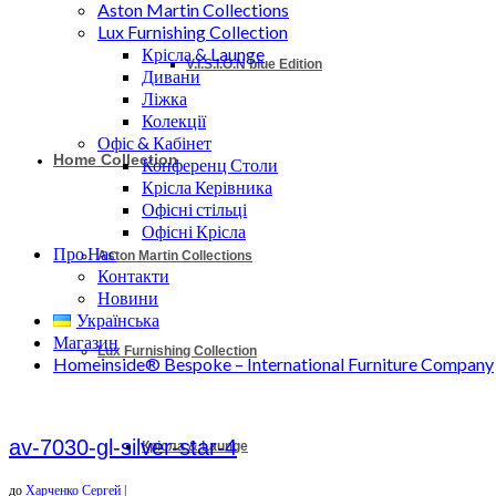
Aston Martin Collections
Lux Furnishing Collection
Крісла & Launge
V.I.S.I.O.N blue Edition
Дивани
Ліжка
Колекції
Офіс & Кабінет
Home Collection
Конференц Столи
Крісла Керівника
Офісні стільці
Офісні Крісла
Про Нас
Aston Martin Collections
Контакти
Новини
Українська
Магазин
Lux Furnishing Collection
Homeinside® Bespoke – International Furniture Company
av-7030-gl-silver-star-4
Крісла & Launge
до
Харченко Сергей
|