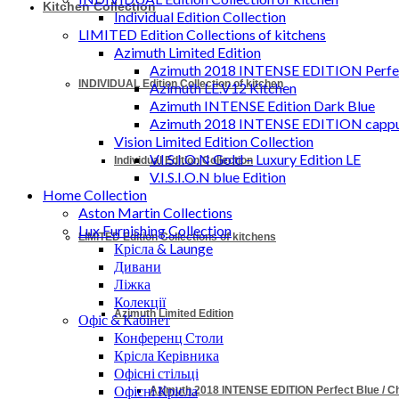
Kitchen Collection
Individual Edition Collection
LIMITED Edition Collections of kitchens
Azimuth Limited Edition
Azimuth 2018 INTENSE EDITION Perfec
INDIVIDUAL Edition Collection of kitchen
Azimuth LE.V12 Kitchen
Azimuth INTENSE Edition Dark Blue
Azimuth 2018 INTENSE EDITION cappu
Vision Limited Edition Collection
V.I.S.I.O.N Gold – Luxury Edition LE
Individual Edition Collection
V.I.S.I.O.N blue Edition
Home Collection
Aston Martin Collections
Lux Furnishing Collection
LIMITED Edition Collections of kitchens
Крісла & Launge
Дивани
Ліжка
Колекції
Azimuth Limited Edition
Офіс & Кабінет
Конференц Столи
Крісла Керівника
Офісні стільці
Офісні Крісла
Azimuth 2018 INTENSE EDITION Perfect Blue / 