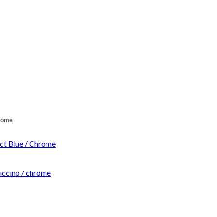
hrome
t Blue / Chrome
ccino / chrome