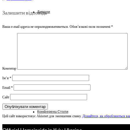
Залишити відповідь
Дивани
Ваша e-mail адреса не оприлюднюватиметься.
Обов’язкові поля позначені
*
Ліжка
Колекції
Коментар
Ім’я
*
Офіс & Кабінет
Email
*
Сайт
Конференц Столи
Цей сайт використовує Akismet для зменшення спаму.
Дізнайтеся, як обробляються ва