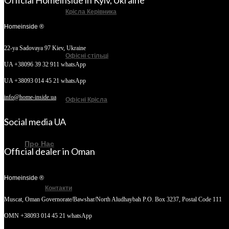
Official Homeinside in Kyiv, Ukraine
Крісла Керівника
Homeinside ®
22-ya Sadovaya 97
Kiev, Ukraine
Офісні стільці
UA +38096 39 32 911 whatsApp
UA +38093 014 45 21 whatsApp
info@home-inside.ua
Офісні Крісла
Social media UA
Про Нас
Official dealer in Oman
Homeinside ®
Контакти
Muscat, Oman
Governorate/Bawshar/North Aludhaybah P.O. Box 3237, Postal Code 111
OMN +38093 014 45 21 whatsApp