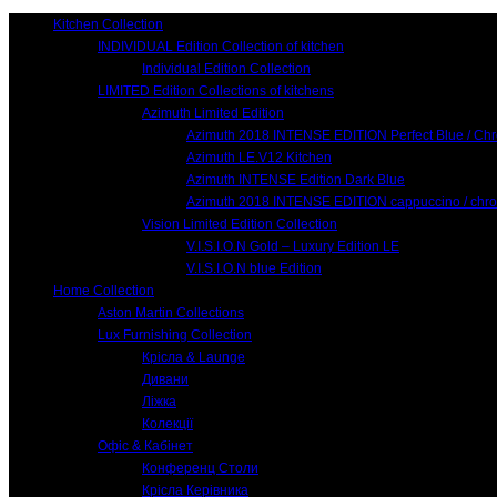
Kitchen Collection
INDIVIDUAL Edition Collection of kitchen
Individual Edition Collection
LIMITED Edition Collections of kitchens
Azimuth Limited Edition
Azimuth 2018 INTENSE EDITION Perfect Blue / Ch
Azimuth LE.V12 Kitchen
Azimuth INTENSE Edition Dark Blue
Azimuth 2018 INTENSE EDITION cappuccino / chr
Vision Limited Edition Collection
V.I.S.I.O.N Gold – Luxury Edition LE
V.I.S.I.O.N blue Edition
Home Collection
Aston Martin Collections
Lux Furnishing Collection
Крісла & Launge
Дивани
Ліжка
Колекції
Офіс & Кабінет
Конференц Столи
Крісла Керівника