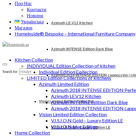
Про Нас
Контакти
Новини
Українська
Azimuth LE.V12 Kitchen
Магазин
Homeinside® Bespoke – International Furniture Company
Azimuth INTENSE Edition Dark Blue
Kitchen Collection
INDIVIDUAL Edition Collection of kitchen
Individual Edition Collection
Search for:
Azimuth 2018 INTENSE EDITION cappuccino / c
LIMITED Edition Collections of kitchens
Azimuth Limited Edition
Azimuth 2018 INTENSE EDITION Perfec
Azimuth LE.V12 Kitchen
Vision Limited Edition Collection
Azimuth INTENSE Edition Dark Blue
Azimuth 2018 INTENSE EDITION cappu
Vision Limited Edition Collection
V.I.S.I.O.N Gold – Luxury Edition LE
V.I.S.I.O.N blue Edition
V.I.S.I.O.N Gold – Luxury Edition LE
Home Collection