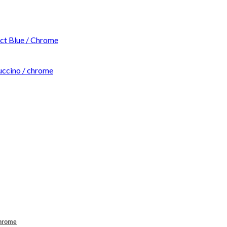
t Blue / Chrome
ccino / chrome
Chrome