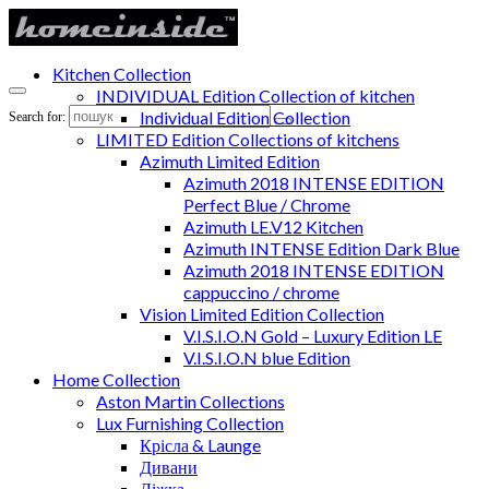
Kitchen Collection
INDIVIDUAL Edition Collection of kitchen
Individual Edition Collection
Search for:
LIMITED Edition Collections of kitchens
Azimuth Limited Edition
Azimuth 2018 INTENSE EDITION
Perfect Blue / Chrome
Azimuth LE.V12 Kitchen
Azimuth INTENSE Edition Dark Blue
Azimuth 2018 INTENSE EDITION
cappuccino / chrome
Vision Limited Edition Collection
V.I.S.I.O.N Gold – Luxury Edition LE
V.I.S.I.O.N blue Edition
Home Collection
Aston Martin Collections
Lux Furnishing Collection
Крісла & Launge
Дивани
Ліжка