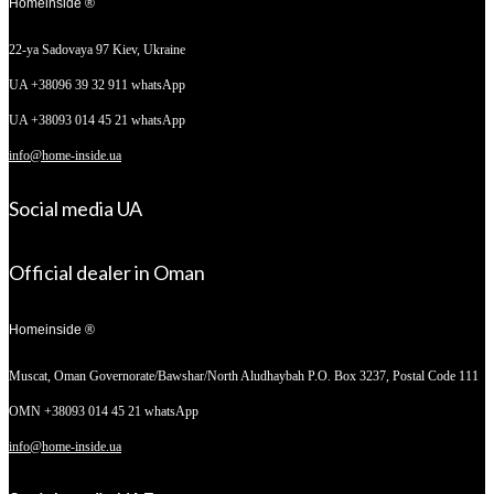
Homeinside ®
22-ya Sadovaya 97
Kiev, Ukraine
UA +38096 39 32 911 whatsApp
UA +38093 014 45 21 whatsApp
info@home-inside.ua
Social media UA
Official dealer in Oman
Homeinside ®
Muscat, Oman
Governorate/Bawshar/North Aludhaybah P.O. Box 3237, Postal Code 111
OMN +38093 014 45 21 whatsApp
info@home-inside.ua