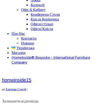
Колекції
Офіс & Кабінет
Конференц Столи
Крісла Керівника
Офісні стільці
Офісні Крісла
Про Нас
Контакти
Новини
Українська
Магазин
Homeinside® Bespoke – International Furniture
Company
homeinside15
до
Харченко Сергей
|
Залишити відповідь