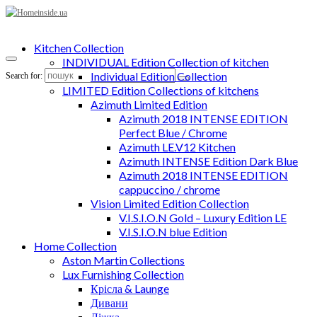
Kitchen Collection
INDIVIDUAL Edition Collection of kitchen
Individual Edition Collection
Search for:
LIMITED Edition Collections of kitchens
Azimuth Limited Edition
Azimuth 2018 INTENSE EDITION
Perfect Blue / Chrome
Azimuth LE.V12 Kitchen
Azimuth INTENSE Edition Dark Blue
Azimuth 2018 INTENSE EDITION
cappuccino / chrome
Vision Limited Edition Collection
V.I.S.I.O.N Gold – Luxury Edition LE
V.I.S.I.O.N blue Edition
Home Collection
Aston Martin Collections
Lux Furnishing Collection
Крісла & Launge
Дивани
Ліжка