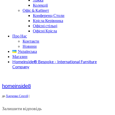
Колекції
Офіс & Кабінет
Конференц Столи
Крісла Керівника
Офісні стільці
Офісні Крісла
Про Нас
Контакти
Новини
Українська
Магазин
Homeinside® Bespoke – International Furniture
Company
homeinside8
до
Харченко Сергей
|
Залишити відповідь