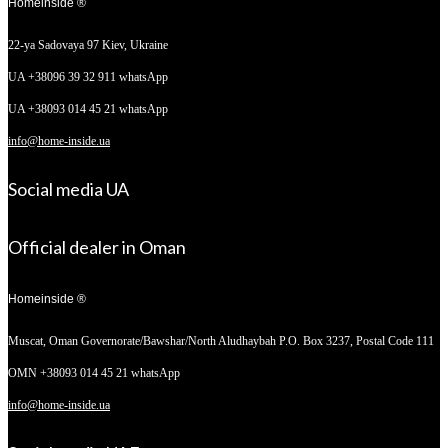
Homeinside ®
22-ya Sadovaya 97
Kiev, Ukraine
UA +38096 39 32 911 whatsApp
UA +38093 014 45 21 whatsApp
info@home-inside.ua
Social media UA
Official dealer in Oman
Homeinside ®
Muscat, Oman
Governorate/Bawshar/North Aludhaybah P.O. Box 3237, Postal Code 111
OMN +38093 014 45 21 whatsApp
info@home-inside.ua