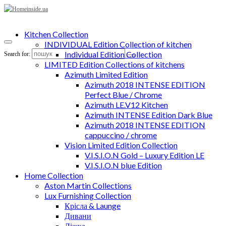
Kitchen Collection
INDIVIDUAL Edition Collection of kitchen
Individual Edition Collection
Search for:
LIMITED Edition Collections of kitchens
Azimuth Limited Edition
Azimuth 2018 INTENSE EDITION
Perfect Blue / Chrome
Azimuth LE.V12 Kitchen
Azimuth INTENSE Edition Dark Blue
Azimuth 2018 INTENSE EDITION
cappuccino / chrome
Vision Limited Edition Collection
V.I.S.I.O.N Gold – Luxury Edition LE
V.I.S.I.O.N blue Edition
Home Collection
Aston Martin Collections
Lux Furnishing Collection
Крісла & Launge
Дивани
Ліжка