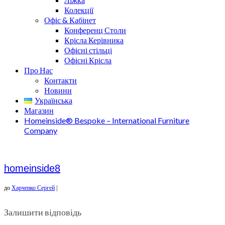
Колекції
Офіс & Кабінет
Конференц Столи
Крісла Керівника
Офісні стільці
Офісні Крісла
Про Нас
Контакти
Новини
Українська
Магазин
Homeinside® Bespoke – International Furniture
Company
homeinside8
до
Харченко Сергей
|
Залишити відповідь