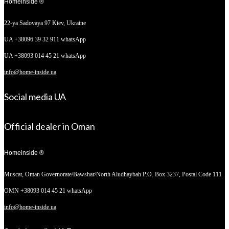
Homeinside ®
22-ya Sadovaya 97
Kiev, Ukraine
UA +38096 39 32 911 whatsApp
UA +38093 014 45 21 whatsApp
info@home-inside.ua
Social media UA
Official dealer in Oman
Homeinside ®
Muscat, Oman
Governorate/Bawshar/North Aludhaybah P.O. Box 3237, Postal Code 111
OMN +38093 014 45 21 whatsApp
info@home-inside.ua