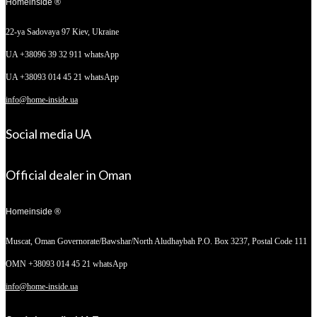
Homeinside ®
22-ya Sadovaya 97
Kiev, Ukraine
UA +38096 39 32 911 whatsApp
UA +38093 014 45 21 whatsApp
info@home-inside.ua
Social media UA
Official dealer in Oman
Homeinside ®
Muscat, Oman
Governorate/Bawshar/North Aludhaybah P.O. Box 3237, Postal Code 111
OMN +38093 014 45 21 whatsApp
info@home-inside.ua