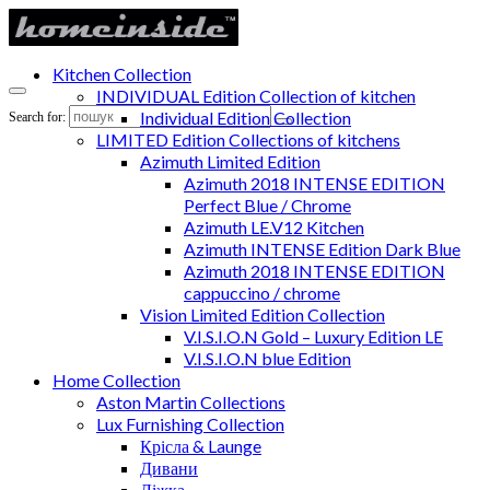
Kitchen Collection
INDIVIDUAL Edition Collection of kitchen
Individual Edition Collection
Search for:
LIMITED Edition Collections of kitchens
Azimuth Limited Edition
Azimuth 2018 INTENSE EDITION
Perfect Blue / Chrome
Azimuth LE.V12 Kitchen
Azimuth INTENSE Edition Dark Blue
Azimuth 2018 INTENSE EDITION
cappuccino / chrome
Vision Limited Edition Collection
V.I.S.I.O.N Gold – Luxury Edition LE
V.I.S.I.O.N blue Edition
Home Collection
Aston Martin Collections
Lux Furnishing Collection
Крісла & Launge
Дивани
Ліжка