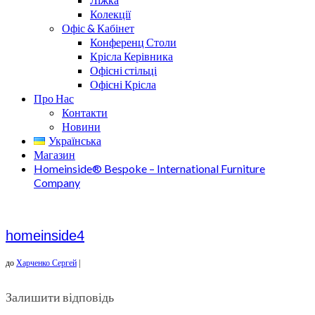
Колекції
Офіс & Кабінет
Конференц Столи
Крісла Керівника
Офісні стільці
Офісні Крісла
Про Нас
Контакти
Новини
Українська
Магазин
Homeinside® Bespoke – International Furniture
Company
homeinside4
до
Харченко Сергей
|
Залишити відповідь