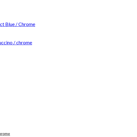
t Blue / Chrome
ccino / chrome
Chrome