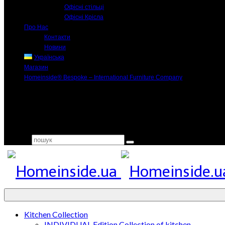
Офісні стільці
Офісні Крісла
Про Нас
Контакти
Новини
Українська
Магазин
Homeinside® Bespoke – International Furniture Company
Search for:
Kitchen Collection
INDIVIDUAL Edition Collection of kitchen