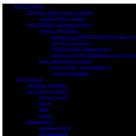
Kitchen Collection
INDIVIDUAL Edition Collection of kitchen
Individual Edition Collection
LIMITED Edition Collections of kitchens
Azimuth Limited Edition
Azimuth 2018 INTENSE EDITION Perfect Blue / Ch
Azimuth LE.V12 Kitchen
Azimuth INTENSE Edition Dark Blue
Azimuth 2018 INTENSE EDITION cappuccino / chr
Vision Limited Edition Collection
V.I.S.I.O.N Gold – Luxury Edition LE
V.I.S.I.O.N blue Edition
Home Collection
Aston Martin Collections
Lux Furnishing Collection
Крісла & Launge
Дивани
Ліжка
Колекції
Офіс & Кабінет
Конференц Столи
Крісла Керівника