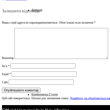
Залишити відповідь
Дивани
Ваша e-mail адреса не оприлюднюватиметься.
Обов’язкові поля позначені
*
Ліжка
Колекції
Коментар
Ім’я
*
Офіс & Кабінет
Email
*
Сайт
Конференц Столи
Цей сайт використовує Akismet для зменшення спаму.
Дізнайтеся, як обробляються ва