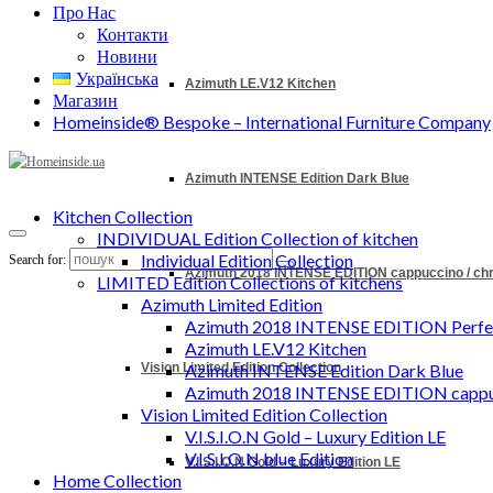
Про Нас
Контакти
Новини
Українська
Azimuth LE.V12 Kitchen
Магазин
Homeinside® Bespoke – International Furniture Company
Azimuth INTENSE Edition Dark Blue
Kitchen Collection
INDIVIDUAL Edition Collection of kitchen
Individual Edition Collection
Search for:
Azimuth 2018 INTENSE EDITION cappuccino / c
LIMITED Edition Collections of kitchens
Azimuth Limited Edition
Azimuth 2018 INTENSE EDITION Perfec
Azimuth LE.V12 Kitchen
Vision Limited Edition Collection
Azimuth INTENSE Edition Dark Blue
Azimuth 2018 INTENSE EDITION cappu
Vision Limited Edition Collection
V.I.S.I.O.N Gold – Luxury Edition LE
V.I.S.I.O.N blue Edition
V.I.S.I.O.N Gold – Luxury Edition LE
Home Collection