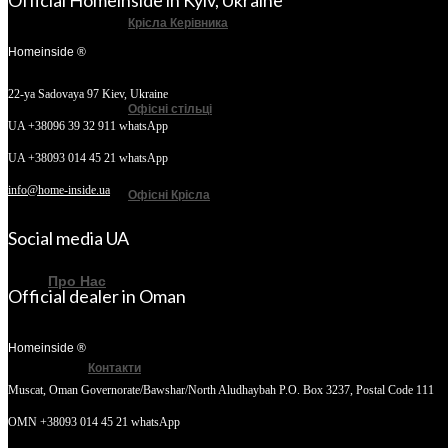
Official Homeinside in Kyiv, Ukraine
Крісла Керівника
Homeinside ®
22-ya Sadovaya 97
Kiev, Ukraine
Офісні стільці
UA +38096 39 32 911 whatsApp
UA +38093 014 45 21 whatsApp
info@home-inside.ua
Офісні Крісла
Social media UA
Про Нас
Official dealer in Oman
Homeinside ®
Контакти
Muscat, Oman
Governorate/Bawshar/North Aludhaybah P.O. Box 3237, Postal Code 111
OMN +38093 014 45 21 whatsApp