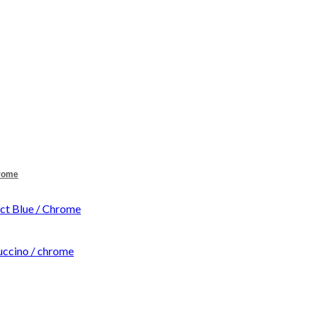
hrome
t Blue / Chrome
ccino / chrome