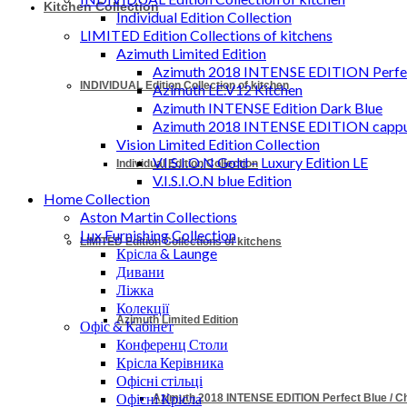
Kitchen Collection
Individual Edition Collection
LIMITED Edition Collections of kitchens
Azimuth Limited Edition
Azimuth 2018 INTENSE EDITION Perfec
INDIVIDUAL Edition Collection of kitchen
Azimuth LE.V12 Kitchen
Azimuth INTENSE Edition Dark Blue
Azimuth 2018 INTENSE EDITION cappu
Vision Limited Edition Collection
V.I.S.I.O.N Gold – Luxury Edition LE
Individual Edition Collection
V.I.S.I.O.N blue Edition
Home Collection
Aston Martin Collections
Lux Furnishing Collection
LIMITED Edition Collections of kitchens
Крісла & Launge
Дивани
Ліжка
Колекції
Azimuth Limited Edition
Офіс & Кабінет
Конференц Столи
Крісла Керівника
Офісні стільці
Офісні Крісла
Azimuth 2018 INTENSE EDITION Perfect Blue / 