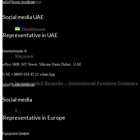
Новини
info@home-inside.ua
Social media UAE
Українська
Representative in UAE
Homeinside ®
Магазин
office 1609, SIT Tower,
Silicone Oasis Dubai - UAE
UAE +38093 014 45 21 whatsApp
Homeinside® Bespoke – International Furniture Company
info@home-inside.ua
Social media
0
Representative in Europe
Fairpoint GmbH