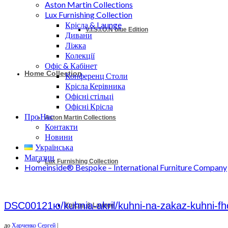
Aston Martin Collections
Lux Furnishing Collection
Крісла & Launge
V.I.S.I.O.N blue Edition
Дивани
Ліжка
Колекції
Офіс & Кабінет
Home Collection
Конференц Столи
Крісла Керівника
Офісні стільці
Офісні Крісла
Про Нас
Aston Martin Collections
Контакти
Новини
Українська
Магазин
Lux Furnishing Collection
Homeinside® Bespoke – International Furniture Company
DSC00121ю/kuhnia-akril/kuhni-na-zakaz-kuhni-fho
Крісла & Launge
до
Харченко Сергей
|