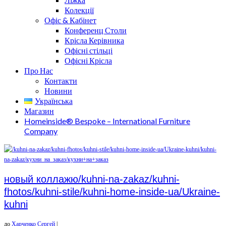
Колекції
Офіс & Кабінет
Конференц Столи
Крісла Керівника
Офісні стільці
Офісні Крісла
Про Нас
Контакти
Новини
Українська
Магазин
Homeinside® Bespoke – International Furniture
Company
новый коллажю/kuhni-na-zakaz/kuhni-
fhotos/kuhni-stile/kuhni-home-inside-ua/Ukraine-
kuhni
до
Харченко Сергей
|