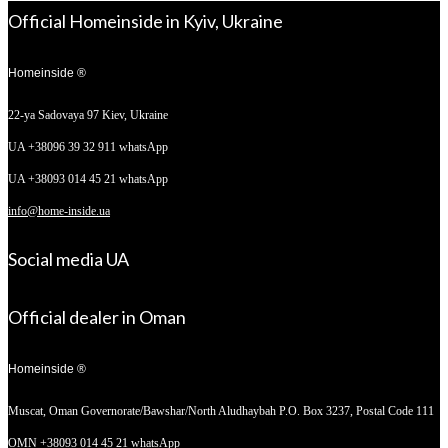
Official Homeinside in Kyiv, Ukraine
Homeinside ®
22-ya Sadovaya 97
Kiev, Ukraine
UA +38096 39 32 911 whatsApp
UA +38093 014 45 21 whatsApp
info@home-inside.ua
Social media UA
Official dealer in Oman
Homeinside ®
Muscat, Oman
Governorate/Bawshar/North Aludhaybah P.O. Box 3237, Postal Code 111
OMN +38093 014 45 21 whatsApp