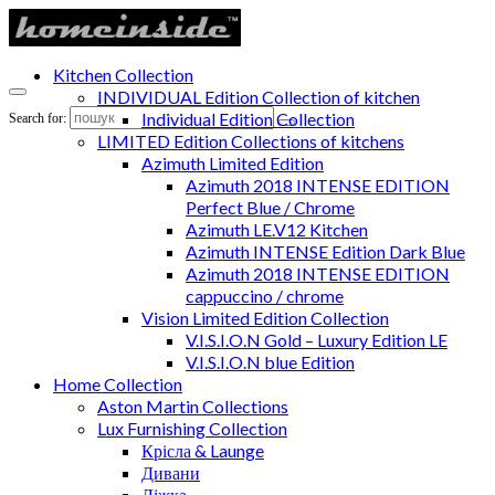
Kitchen Collection
INDIVIDUAL Edition Collection of kitchen
Individual Edition Collection
Search for:
LIMITED Edition Collections of kitchens
Azimuth Limited Edition
Azimuth 2018 INTENSE EDITION
Perfect Blue / Chrome
Azimuth LE.V12 Kitchen
Azimuth INTENSE Edition Dark Blue
Azimuth 2018 INTENSE EDITION
cappuccino / chrome
Vision Limited Edition Collection
V.I.S.I.O.N Gold – Luxury Edition LE
V.I.S.I.O.N blue Edition
Home Collection
Aston Martin Collections
Lux Furnishing Collection
Крісла & Launge
Дивани
Ліжка