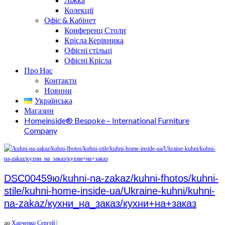
Колекції
Офіс & Кабінет
Конференц Столи
Крісла Керівника
Офісні стільці
Офісні Крісла
Про Нас
Контакти
Новини
Українська
Магазин
Homeinside® Bespoke – International Furniture
Company
DSC00459ю/kuhni-na-zakaz/kuhni-fhotos/kuhni-
stile/kuhni-home-inside-ua/Ukraine-kuhni/kuhni-
na-zakaz/кухни_на_заказ/кухни+на+заказ
до
Харченко Сергей
|