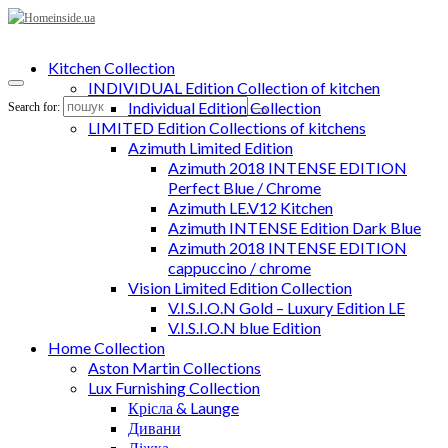
Kitchen Collection
INDIVIDUAL Edition Collection of kitchen
Individual Edition Collection
Search for:
LIMITED Edition Collections of kitchens
Azimuth Limited Edition
Azimuth 2018 INTENSE EDITION
Perfect Blue / Chrome
Azimuth LE.V12 Kitchen
Azimuth INTENSE Edition Dark Blue
Azimuth 2018 INTENSE EDITION
cappuccino / chrome
Vision Limited Edition Collection
V.I.S.I.O.N Gold – Luxury Edition LE
V.I.S.I.O.N blue Edition
Home Collection
Aston Martin Collections
Lux Furnishing Collection
Крісла & Launge
Дивани
Ліжка