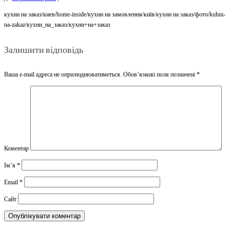
кухни на заказ/киев/home-inside/кухни на замовлення/київ/кухни на заказ/фото/kuhni-
na-zakaz/кухни_на_заказ/кухни+на+заказ
Залишити відповідь
Ваша e-mail адреса не оприлюднюватиметься.
Обов’язкові поля позначені
*
Коментар
Ім’я
*
Email
*
Сайт