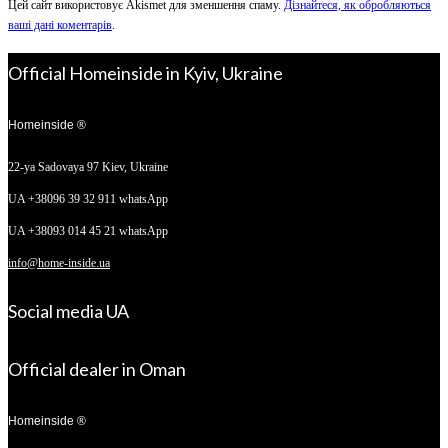
Цей сайт використовує Akismet для зменшення спаму.
Дізнайтеся, як обробляються
ваші дані коментарів
.
Official Homeinside in Kyiv, Ukraine
Homeinside ®
22-ya Sadovaya 97
Kiev, Ukraine
UA +38096 39 32 911 whatsApp
UA +38093 014 45 21 whatsApp
info@home-inside.ua
Social media UA
Official dealer in Oman
Homeinside ®