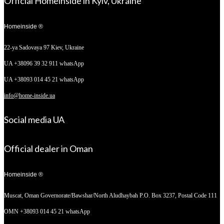
Official Homeinside in Kyiv, Ukraine
Homeinside ®
22-ya Sadovaya 97
Kiev, Ukraine
UA +38096 39 32 911 whatsApp
UA +38093 014 45 21 whatsApp
info@home-inside.ua
Social media UA
Official dealer in Oman
Homeinside ®
Muscat, Oman
Governorate/Bawshar/North Aludhaybah P.O. Box 3237, Postal Code 111
OMN +38093 014 45 21 whatsApp