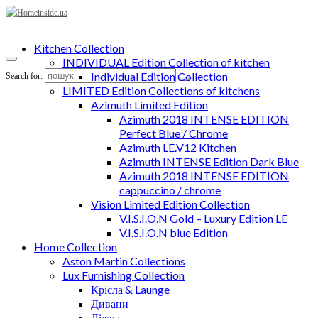
Kitchen Collection
INDIVIDUAL Edition Collection of kitchen
Individual Edition Collection
Search for:
LIMITED Edition Collections of kitchens
Azimuth Limited Edition
Azimuth 2018 INTENSE EDITION
Perfect Blue / Chrome
Azimuth LE.V12 Kitchen
Azimuth INTENSE Edition Dark Blue
Azimuth 2018 INTENSE EDITION
cappuccino / chrome
Vision Limited Edition Collection
V.I.S.I.O.N Gold – Luxury Edition LE
V.I.S.I.O.N blue Edition
Home Collection
Aston Martin Collections
Lux Furnishing Collection
Крісла & Launge
Дивани
Ліжка