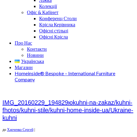
Колекції
Офіс & Кабінет
Конференц Столи
Крісла Керівника
Офісні стільці
Офісні Крісла
Про Нас
Контакти
Новини
Українська
Магазин
Homeinside® Bespoke – International Furniture
Company
IMG_20160229_194829юkuhni-na-zakaz/kuhni-
fhotos/kuhni-stile/kuhni-home-inside-ua/Ukraine-
kuhni
до
Харченко Сергей
|