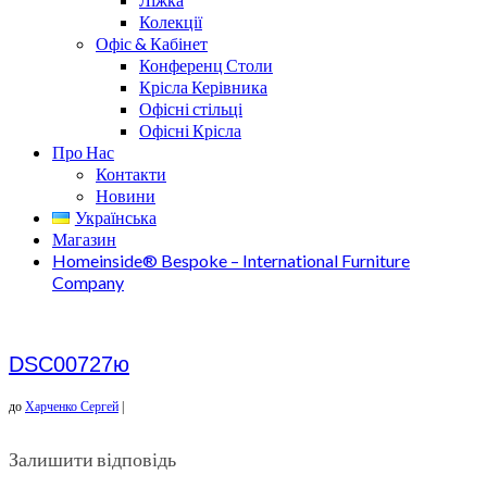
Колекції
Офіс & Кабінет
Конференц Столи
Крісла Керівника
Офісні стільці
Офісні Крісла
Про Нас
Контакти
Новини
Українська
Магазин
Homeinside® Bespoke – International Furniture
Company
DSC00727ю
до
Харченко Сергей
|
Залишити відповідь