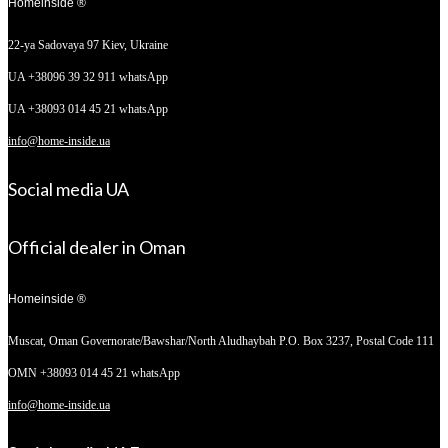
Homeinside ®
22-ya Sadovaya 97
Kiev, Ukraine
UA +38096 39 32 911 whatsApp
UA +38093 014 45 21 whatsApp
info@home-inside.ua
Social media UA
Official dealer in Oman
Homeinside ®
Muscat, Oman
Governorate/Bawshar/North Aludhaybah P.O. Box 3237, Postal Code 111
OMN +38093 014 45 21 whatsApp
info@home-inside.ua