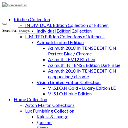
Kitchen Collection
INDIVIDUAL Edition Collection of kitchen
Individual Edition Collection
Search for:
LIMITED Edition Collections of kitchens
Azimuth Limited Edition
Azimuth 2018 INTENSE EDITION
Perfect Blue / Chrome
Azimuth LE.V12 Kitchen
Azimuth INTENSE Edition Dark Blue
Azimuth 2018 INTENSE EDITION
cappuccino / chrome
Vision Limited Edition Collection
V.I.S.I.O.N Gold – Luxury Edition LE
V.I.S.I.O.N blue Edition
Home Collection
Aston Martin Collections
Lux Furnishing Collection
Крісла & Launge
Дивани
Ліжка