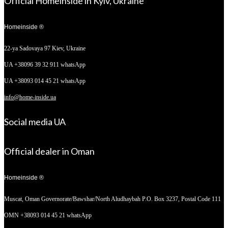
Official Homeinside in Kyiv, Ukraine
Homeinside ®
22-ya Sadovaya 97
Kiev, Ukraine
UA +38096 39 32 911 whatsApp
UA +38093 014 45 21 whatsApp
info@home-inside.ua
Social media UA
Official dealer in Oman
Homeinside ®
Muscat, Oman
Governorate/Bawshar/North Aludhaybah P.O. Box 3237, Postal Code 111
OMN +38093 014 45 21 whatsApp