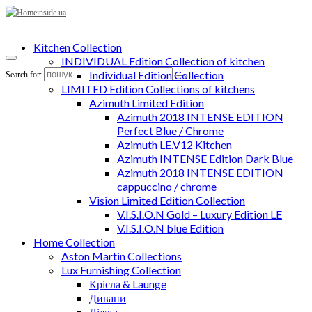
Kitchen Collection
INDIVIDUAL Edition Collection of kitchen
Individual Edition Collection
Search for:
LIMITED Edition Collections of kitchens
Azimuth Limited Edition
Azimuth 2018 INTENSE EDITION
Perfect Blue / Chrome
Azimuth LE.V12 Kitchen
Azimuth INTENSE Edition Dark Blue
Azimuth 2018 INTENSE EDITION
cappuccino / chrome
Vision Limited Edition Collection
V.I.S.I.O.N Gold – Luxury Edition LE
V.I.S.I.O.N blue Edition
Home Collection
Aston Martin Collections
Lux Furnishing Collection
Крісла & Launge
Дивани
Ліжка