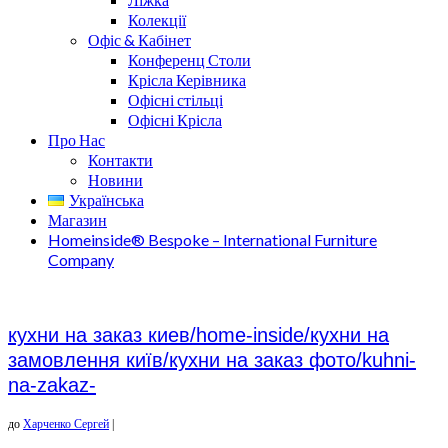
Колекції
Офіс & Кабінет
Конференц Столи
Крісла Керівника
Офісні стільці
Офісні Крісла
Про Нас
Контакти
Новини
Українська
Магазин
Homeinside® Bespoke – International Furniture
Company
кухни на заказ киев/home-inside/кухни на
замовлення київ/кухни на заказ фото/kuhni-
na-zakaz-
до
Харченко Сергей
|