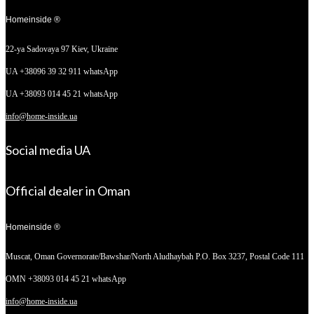
Homeinside ®
22-ya Sadovaya 97
Kiev, Ukraine
UA +38096 39 32 911 whatsApp
UA +38093 014 45 21 whatsApp
info@home-inside.ua
Social media UA
Official dealer in Oman
Homeinside ®
Muscat, Oman
Governorate/Bawshar/North Aludhaybah P.O. Box 3237, Postal Code 111
OMN +38093 014 45 21 whatsApp
info@home-inside.ua