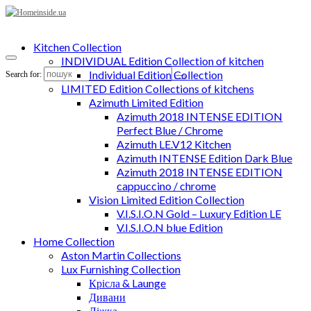
Kitchen Collection
INDIVIDUAL Edition Collection of kitchen
Individual Edition Collection
Search for:
LIMITED Edition Collections of kitchens
Azimuth Limited Edition
Azimuth 2018 INTENSE EDITION
Perfect Blue / Chrome
Azimuth LE.V12 Kitchen
Azimuth INTENSE Edition Dark Blue
Azimuth 2018 INTENSE EDITION
cappuccino / chrome
Vision Limited Edition Collection
V.I.S.I.O.N Gold – Luxury Edition LE
V.I.S.I.O.N blue Edition
Home Collection
Aston Martin Collections
Lux Furnishing Collection
Крісла & Launge
Дивани
Ліжка