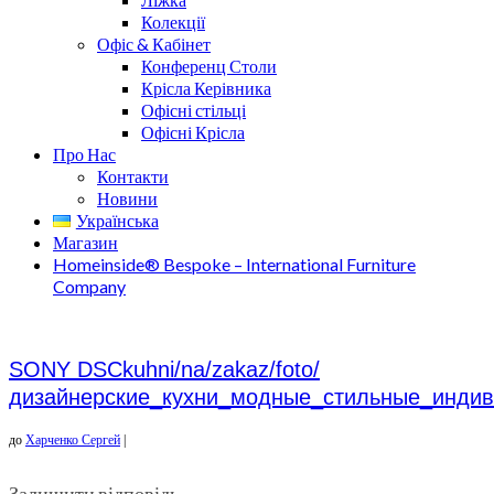
Колекції
Офіс & Кабінет
Конференц Столи
Крісла Керівника
Офісні стільці
Офісні Крісла
Про Нас
Контакти
Новини
Українська
Магазин
Homeinside® Bespoke – International Furniture
Company
SONY DSCkuhni/na/zakaz/foto/
дизайнерские_кухни_модные_стильные_индив
до
Харченко Сергей
|
Залишити відповідь