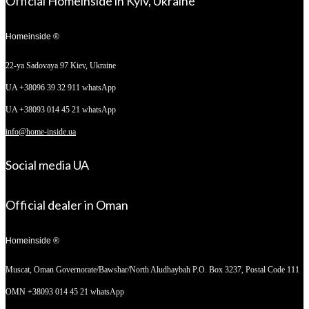
Official Homeinside in Kyiv, Ukraine
Homeinside ®
22-ya Sadovaya 97
Kiev, Ukraine
UA +38096 39 32 911 whatsApp
UA +38093 014 45 21 whatsApp
info@home-inside.ua
Social media UA
Official dealer in Oman
Homeinside ®
Muscat, Oman
Governorate/Bawshar/North Aludhaybah P.O. Box 3237, Postal Code 111
OMN +38093 014 45 21 whatsApp