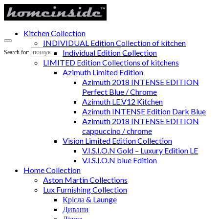
Kitchen Collection
INDIVIDUAL Edition Collection of kitchen
Individual Edition Collection
Search for:
LIMITED Edition Collections of kitchens
Azimuth Limited Edition
Azimuth 2018 INTENSE EDITION
Perfect Blue / Chrome
Azimuth LE.V12 Kitchen
Azimuth INTENSE Edition Dark Blue
Azimuth 2018 INTENSE EDITION
cappuccino / chrome
Vision Limited Edition Collection
V.I.S.I.O.N Gold – Luxury Edition LE
V.I.S.I.O.N blue Edition
Home Collection
Aston Martin Collections
Lux Furnishing Collection
Крісла & Launge
Дивани
Ліжка