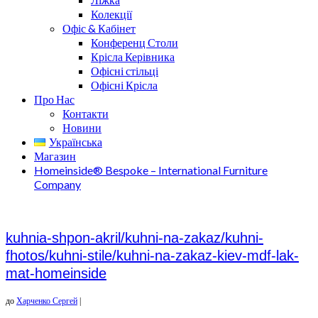
Колекції
Офіс & Кабінет
Конференц Столи
Крісла Керівника
Офісні стільці
Офісні Крісла
Про Нас
Контакти
Новини
Українська
Магазин
Homeinside® Bespoke – International Furniture
Company
kuhnia-shpon-akril/kuhni-na-zakaz/kuhni-
fhotos/kuhni-stile/kuhni-na-zakaz-kiev-mdf-lak-
mat-homeinside
до
Харченко Сергей
|