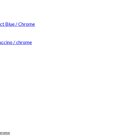
t Blue / Chrome
ccino / chrome
Chrome