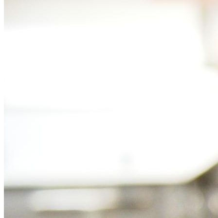
Дивани
Ліжка
Колекції
Офіс & Кабінет
Конференц Столи