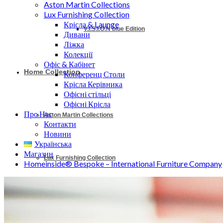
Aston Martin Collections
Lux Furnishing Collection
Крісла & Launge
V.I.S.I.O.N blue Edition
Дивани
Ліжка
Колекції
Офіс & Кабінет
Home Collection
Конференц Столи
Крісла Керівника
Офісні стільці
Офісні Крісла
Про Нас
Aston Martin Collections
Контакти
Новини
Українська
Магазин
Lux Furnishing Collection
Homeinside® Bespoke – International Furniture Company
Крісла & Launge