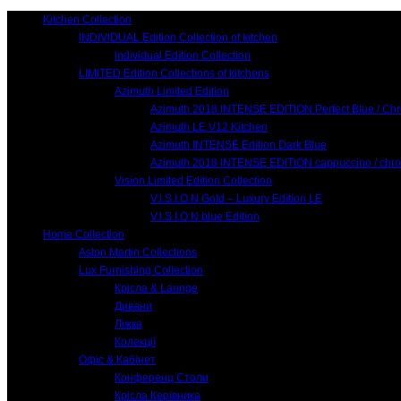
Kitchen Collection
INDIVIDUAL Edition Collection of kitchen
Individual Edition Collection
LIMITED Edition Collections of kitchens
Azimuth Limited Edition
Azimuth 2018 INTENSE EDITION Perfect Blue / Ch
Azimuth LE.V12 Kitchen
Azimuth INTENSE Edition Dark Blue
Azimuth 2018 INTENSE EDITION cappuccino / chr
Vision Limited Edition Collection
V.I.S.I.O.N Gold – Luxury Edition LE
V.I.S.I.O.N blue Edition
Home Collection
Aston Martin Collections
Lux Furnishing Collection
Крісла & Launge
Дивани
Ліжка
Колекції
Офіс & Кабінет
Конференц Столи
Крісла Керівника