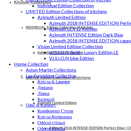
Kitchen Collection
Individual Edition Collection
LIMITED Edition Collections of kitchens
Azimuth Limited Edition
Azimuth 2018 INTENSE EDITION Perfec
INDIVIDUAL Edition Collection of kitchen
Azimuth LE.V12 Kitchen
Azimuth INTENSE Edition Dark Blue
Azimuth 2018 INTENSE EDITION cappu
Vision Limited Edition Collection
V.I.S.I.O.N Gold – Luxury Edition LE
Individual Edition Collection
V.I.S.I.O.N blue Edition
Home Collection
Aston Martin Collections
Lux Furnishing Collection
LIMITED Edition Collections of kitchens
Крісла & Launge
Дивани
Ліжка
Колекції
Azimuth Limited Edition
Офіс & Кабінет
Конференц Столи
Крісла Керівника
Офісні стільці
Офісні Крісла
Azimuth 2018 INTENSE EDITION Perfect Blue / 