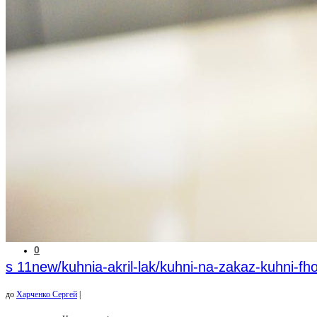
Новини
Українська
Магазин
Homeinside® Bespoke – International Furniture Company
0
s 11new/kuhnia-akril-lak/kuhni-na-zakaz-kuhni-fh
до
Харченко Сергей
|