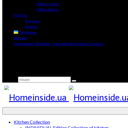
Офісні стільці
Офісні Крісла
Про Нас
Контакти
Новини
Українська
Магазин
Homeinside® Bespoke – International Furniture Company
Search for:
Kitchen Collection
INDIVIDUAL Edition Collection of kitchen