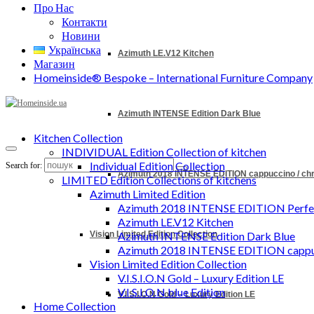
Про Нас
Контакти
Новини
Українська
Azimuth LE.V12 Kitchen
Магазин
Homeinside® Bespoke – International Furniture Company
Azimuth INTENSE Edition Dark Blue
Kitchen Collection
INDIVIDUAL Edition Collection of kitchen
Individual Edition Collection
Search for:
Azimuth 2018 INTENSE EDITION cappuccino / c
LIMITED Edition Collections of kitchens
Azimuth Limited Edition
Azimuth 2018 INTENSE EDITION Perfec
Azimuth LE.V12 Kitchen
Vision Limited Edition Collection
Azimuth INTENSE Edition Dark Blue
Azimuth 2018 INTENSE EDITION cappu
Vision Limited Edition Collection
V.I.S.I.O.N Gold – Luxury Edition LE
V.I.S.I.O.N blue Edition
V.I.S.I.O.N Gold – Luxury Edition LE
Home Collection