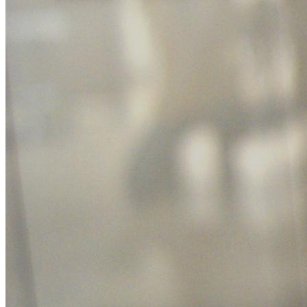
Крісла Керівника
Офісні стільці
Офісні Крісла
Про Нас
Контакти