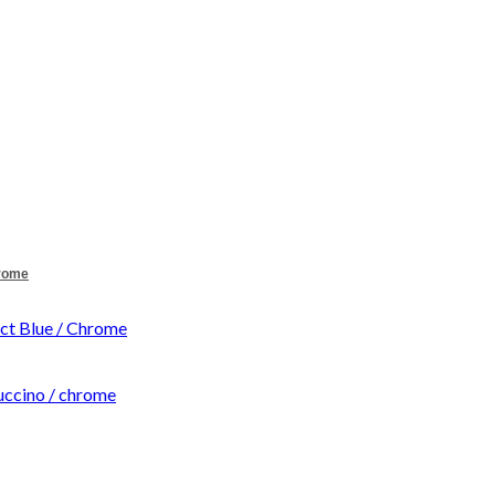
hrome
t Blue / Chrome
ccino / chrome