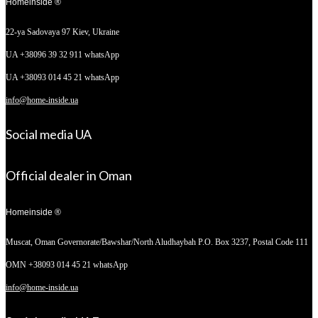
Homeinside ®
22-ya Sadovaya 97
Kiev, Ukraine
UA +38096 39 32 911 whatsApp
UA +38093 014 45 21 whatsApp
info@home-inside.ua
Social media UA
Official dealer in Oman
Homeinside ®
Muscat, Oman
Governorate/Bawshar/North Aludhaybah P.O. Box 3237, Postal Code 111
OMN +38093 014 45 21 whatsApp
info@home-inside.ua