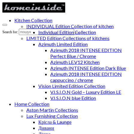
Kitchen Collection
INDIVIDUAL Edition Collection of kitchen
Individual Edition Collection
Search for:
LIMITED Edition Collections of kitchens
Azimuth Limited Edition
Azimuth 2018 INTENSE EDITION
Perfect Blue / Chrome
Azimuth LE.V12 Kitchen
Azimuth INTENSE Edition Dark Blue
Azimuth 2018 INTENSE EDITION
cappuccino / chrome
Vision Limited Edition Collection
V.I.S.I.O.N Gold – Luxury Edition LE
V.I.S.I.O.N blue Edition
Home Collection
Aston Martin Collections
Lux Furnishing Collection
Крісла & Launge
Дивани
Ліжка